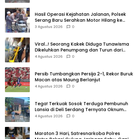
Hasil Operasi Kejahatan Jalanan, Polsek
Serang Baru Serahkan Motor Hilang ke
Pemilik
3 Agustus 2026
0
Viral…! Seorang Kakek Diduga Tunawisma
Dikeluhkan Penumpang dan Turun dari
TransJakarta Karena Bau Badan
4 Agustus 2026
0
Persib Tumbangkan Persija 2-1, Rekor Buruk
Macan atas Maung Berlanjut
4 Agustus 2026
0
Tega! Terkuak Sosok Terduga Pembunuh
Lansia di Deli Serdang Ternyata Oknum
Polisi Tetangga Korban
4 Agustus 2026
0
Maraton 3 Hari, Satresnarkoba Polres