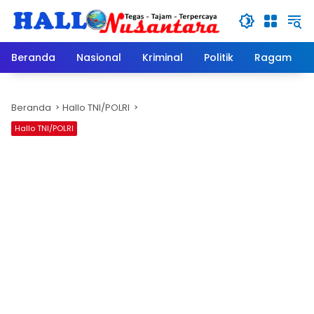
Langsung
ke
konten
Beranda
Nasional
Kriminal
Politik
Ragam
Beranda
Hallo TNI/POLRI
Hallo TNI/POLRI