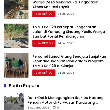
Warga Desa Mekarmukti, Tingkatkan
Akses Sanitasi Layak
Hallo TNI/POLRI
24 Juli 2026
TMMD Ke-129 Percepat Pengecoran
Jalan di Kampung Sindang Kasih, Warga
Sambut Positif Pembangunan
Hallo TNI/POLRI
24 Juli 2026
Personel Lanud Atang Sendjaja Lanjutkan
Pembangunan Rutilahu dalam Program
TMMD Ke-129 di Cianjur
Hallo TNI/POLRI
24 Juli 2026
Berita Populer
Detik-Detik Menegangkan Ibu-Ibu Hadang
Pencuri Motor di Purwasari Karawang,
Pelaku Lolos di Tengah Keramaian!
3 Agustus 2026
0