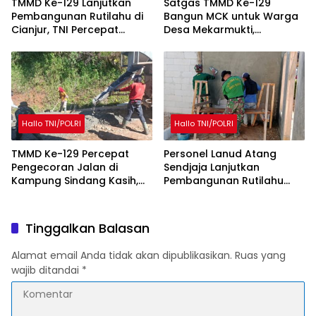
TMMD Ke-129 Lanjutkan
Satgas TMMD Ke-129
Pembangunan Rutilahu di
Bangun MCK untuk Warga
Cianjur, TNI Percepat
Desa Mekarmukti,
Peningkatan Kualitas
Tingkatkan Akses Sanitasi
Hunian Warga
Layak
Hallo TNI/POLRI
Hallo TNI/POLRI
TMMD Ke-129 Percepat
Personel Lanud Atang
Pengecoran Jalan di
Sendjaja Lanjutkan
Kampung Sindang Kasih,
Pembangunan Rutilahu
Warga Sambut Positif
dalam Program TMMD Ke-
Pembangunan
129 di Cianjur
Tinggalkan Balasan
Alamat email Anda tidak akan dipublikasikan.
Ruas yang
wajib ditandai
*