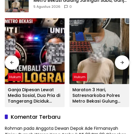
Metro Bekasi Gulung Jaringan Sabu, Ganja,
dan Tramadol
5 Agustus 2026
0
Hukum
Hukum
Ganja Dipesan Lewat
Maraton 3 Hari,
Media Sosial, Dua Pria di
Satresnarkoba Polres
Tangerang Diciduk
Metro Bekasi Gulung
Satresnarkoba Polres
Jaringan Sabu, Ganja,
Metro Bekasi
dan Tramadol
Komentar Terbaru
Rohman
pada
Anggota Dewan Depok Ade Firmansyah