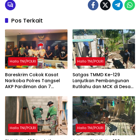
Pos Terkait
Hallo TNI/POLRI
Hallo TNI/POLRI
Bareskrim Cokok Kasat
Satgas TMMD Ke-129
Narkoba Polres Tangsel
Lanjutkan Pembangunan
AKP Pardiman dan 7
Rutilahu dan MCK di Desa
Oknum Polisi
Mekarmukti
Hallo TNI/POLRI
Hallo TNI/POLRI