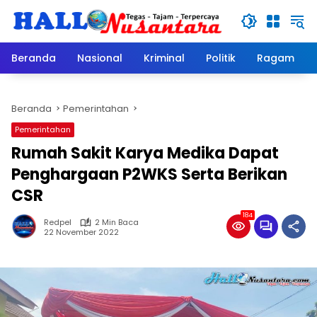
Langsung
ke
konten
Beranda
Nasional
Kriminal
Politik
Ragam
Beranda
Pemerintahan
Pemerintahan
Rumah Sakit Karya Medika Dapat
Penghargaan P2WKS Serta Berikan
CSR
184
Redpel
2 Min Baca
22 November 2022