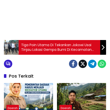
Tiga Poin Utama Di Tekankan Jokowi Usai
Tinjau Lokasi Gempa Bumi Di Kecamatan
Cugenang
Pos Terkait
Daerah
Daerah