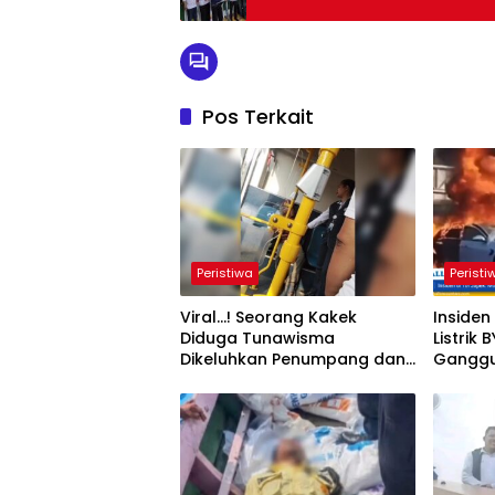
Pos Terkait
Peristiwa
Peristi
Viral…! Seorang Kakek
Insiden
Diduga Tunawisma
Listrik
Dikeluhkan Penumpang dan
Ganggua
Turun dari TransJakarta
Karena Bau Badan