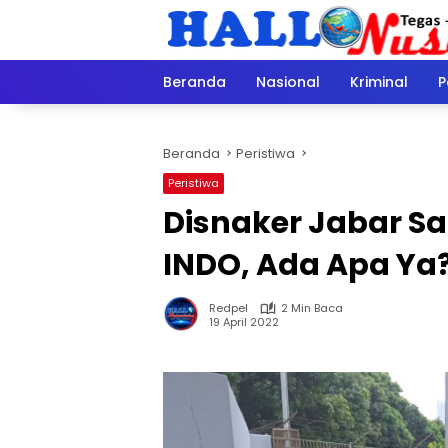
Langsung
ke
konten
Beranda
Nasional
Kriminal
P
Beranda
Peristiwa
Peristiwa
Disnaker Jabar S
INDO, Ada Apa Ya
Redpel
2 Min Baca
19 April 2022