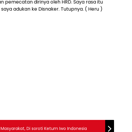
pemecatan dirinya oleh HRD. Saya rasa itu
saya adukan ke Disnaker. Tutupnya. ( Heru )
Masyarakat, Di soroti Ketum Iwo Indonesia