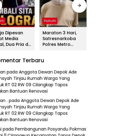
um
Hukum
Hukum
ja Dipesan
Maraton 3 Hari,
Tega! Terkuak
at Media
Satresnarkoba
Sosok Terduga
al, Dua Pria di
Polres Metro
Pembunuh Lansia
gerang
Bekasi Gulung
di Deli Serdang
duk
Jaringan Sabu,
Ternyata Oknum
mentar Terbaru
resnarkoba
Ganja, dan
Polisi Tetangga
es Metro
Tramadol
Korban
an
pada
Anggota Dewan Depok Ade
asi
nsyah Tinjau Rumah Warga Yang
k RT 02 RW 09 Cilangkap Tapos
kan Bantuan Renovasi
an .
pada
Anggota Dewan Depok Ade
nsyah Tinjau Rumah Warga Yang
k RT 02 RW 09 Cilangkap Tapos
kan Bantuan Renovasi
i
pada
Pembangunan Posyandu Pokmas
ai 11 Cimpaeun Kecamatan Tapos Depok