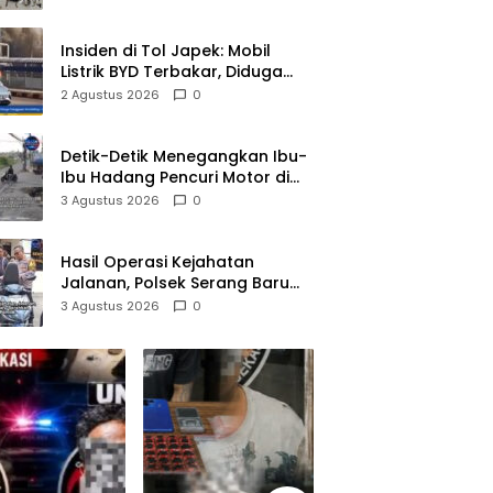
Pelaku Diamankan
Insiden di Tol Japek: Mobil
Listrik BYD Terbakar, Diduga
Gangguan Korsleting Listrik
2 Agustus 2026
0
Detik-Detik Menegangkan Ibu-
Ibu Hadang Pencuri Motor di
Purwasari Karawang, Pelaku
3 Agustus 2026
0
Lolos di Tengah Keramaian!
Hasil Operasi Kejahatan
Jalanan, Polsek Serang Baru
Serahkan Motor Hilang ke
3 Agustus 2026
0
Pemilik