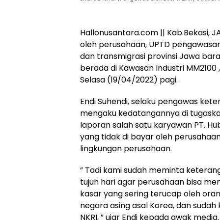
Hallonusantara.com || Kab.Bekasi, J
Hukum
Peristiwa
oleh perusahaan, UPTD pengawasan 
Tega! Terkuak
Viral…! Seor
dan transmigrasi provinsi Jawa bara
Sosok Terduga
Kakek Didug
berada di Kawasan Industri MM2100 
Pembunuh Lansia
Tunawisma
Selasa (19/04/2022) pagi.
di Deli Serdang
Dikeluhkan
Ternyata Oknum
Penumpang 
Polisi Tetangga
Turun dari
Endi Suhendi, selaku pengawas ket
Korban
TransJakart
mengaku kedatangannya di tugaska
Karena Bau
laporan salah satu karyawan PT. Hub
Badan
yang tidak di bayar oleh perusahaan
lingkungan perusahaan.
” Tadi kami sudah meminta keterang
tujuh hari agar perusahaan bisa me
kasar yang sering terucap oleh oran
negara asing asal Korea, dan sudah 
NKRI, ” ujar Endi kepada awak media.