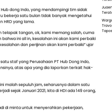
Juaen
. Hub dong Indo, yang mendampingi tim sidak
Terat
ru bekerja satu bulan tidak banyak mengetahui
Warg
n HRD yang lama.
Travo
Tapo
an telapak tangan, ok, kami memang salah, cuma
bahwa ini all in, kesalahan ini akan kami perbaiki
kesalahan dan perijinan akan kami perbaiki” ujar
 satu staf yang Perusahaan PT Hub Dong Indo,
sinya, atas apa yang dia laporkan terkait hak-
i sini malah sepuluh jam, seharusnya dalam satu
rjadi sejak Januari 2021, kita di HDI ada 149 orang,
di di minta untuk menyerahkan pekerjaan,