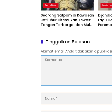
Peristiwa
Peristi
Seorang Satpam di Kawasan
Dijanji
Jatiluhur Ditemukan Tewas:
Lagu D
Tangan Terborgol dan Mulut
Peremp
Dilakban, Polisi Usut Pelaku
Terlant
Tinggalkan Balasan
Alamat email Anda tidak akan dipublikasi