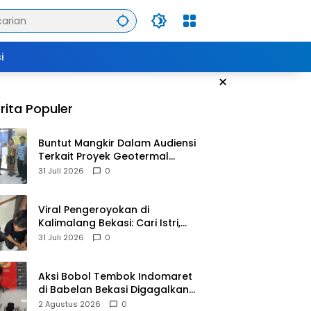
i
×
rita Populer
Buntut Mangkir Dalam Audiensi
Terkait Proyek Geotermal
Tampomas, Bupati Sumedang
31 Juli 2026
0
Dilaporkan Ke Ombudsman
dan BPKP
Viral Pengeroyokan di
Kalimalang Bekasi: Cari Istri,
Suami Malah Dianiaya
31 Juli 2026
0
Sekelompok Pria
Aksi Bobol Tembok Indomaret
di Babelan Bekasi Digagalkan
Satpam dan Warga, Dua
2 Agustus 2026
0