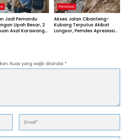
wa
Peristiwa
kan Jadi Pemandu
Akses Jalan Cibanteng–
engan Upah Besar, 2
Kubang Terputus Akibat
uan Asal Karawang
Longsor, Pemdes Apresiasi
ar di Maluku
Respons Cepat Pemkab
Cianjur
kan.
Ruas yang wajib ditandai
*