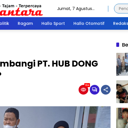
Jumat, 7 Agustus
2026
olitik
Ragam
Hallo Sport
Hallo Otomotif
Redaks
Be
ambangi PT. HUB DONG
?
184