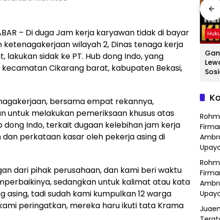
ABAR – Di duga Jam kerja karyawan tidak di bayar
Hukum
Hukum
Huk
ketenagakerjaan wilayah 2, Dinas tenaga kerja
ang
Hasil Operasi
Detik-Detik
Gan
t, lakukan sidak ke PT. Hub dong Indo, yang
a
Kejahatan
Menegangkan
Lew
, kecamatan Cikarang barat, kabupaten Bekasi,
Jalanan, Polsek
Ibu-Ibu Hadang
Sosi
Serang Baru
Pencuri Motor di
Tan
dan
Serahkan Motor
Purwasari
Dici
Ko
Hilang ke Pemilik
Karawang, Pelaku
Sat
enagakerjaan, bersama empat rekannya,
a
Lolos di Tengah
Polr
n untuk melakukan pemeriksaan khusus atas
Rohm
Keramaian!
Bek
 dong Indo, terkait dugaan kelebihan jam kerja
Firma
 dan perkataan kasar oleh pekerja asing di
Ambru
Upaya
Rohm
an dari pihak perusahaan, dan kami beri waktu
Firma
mperbaikinya, sedangkan untuk kalimat atau kata
Ambru
g asing, tadi sudah kami kumpulkan 12 warga
Upaya
kami peringatkan, mereka haru ikuti tata Krama
Juaen
Terat