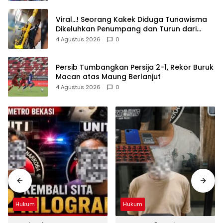
Viral…! Seorang Kakek Diduga Tunawisma
Dikeluhkan Penumpang dan Turun dari
TransJakarta Karena Bau Badan
4 Agustus 2026
0
Persib Tumbangkan Persija 2-1, Rekor Buruk
Macan atas Maung Berlanjut
4 Agustus 2026
0
Hukum
Hukum