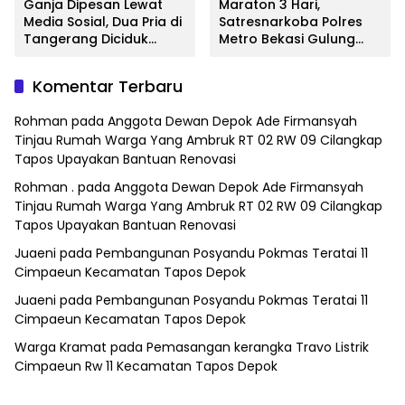
Ganja Dipesan Lewat
Maraton 3 Hari,
Media Sosial, Dua Pria di
Satresnarkoba Polres
Tangerang Diciduk
Metro Bekasi Gulung
Satresnarkoba Polres
Jaringan Sabu, Ganja,
Metro Bekasi
dan Tramadol
Komentar Terbaru
Rohman
pada
Anggota Dewan Depok Ade Firmansyah
Tinjau Rumah Warga Yang Ambruk RT 02 RW 09 Cilangkap
Tapos Upayakan Bantuan Renovasi
Rohman .
pada
Anggota Dewan Depok Ade Firmansyah
Tinjau Rumah Warga Yang Ambruk RT 02 RW 09 Cilangkap
Tapos Upayakan Bantuan Renovasi
Juaeni
pada
Pembangunan Posyandu Pokmas Teratai 11
Cimpaeun Kecamatan Tapos Depok
Juaeni
pada
Pembangunan Posyandu Pokmas Teratai 11
Cimpaeun Kecamatan Tapos Depok
Warga Kramat
pada
Pemasangan kerangka Travo Listrik
Cimpaeun Rw 11 Kecamatan Tapos Depok