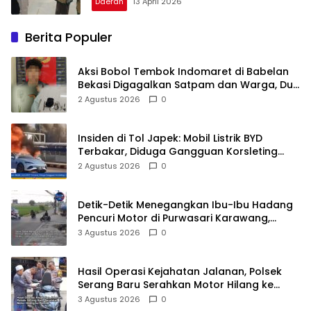
Daerah
13 April 2026
Berita Populer
Aksi Bobol Tembok Indomaret di Babelan
Bekasi Digagalkan Satpam dan Warga, Dua
Pelaku Diamankan
2 Agustus 2026
0
Insiden di Tol Japek: Mobil Listrik BYD
Terbakar, Diduga Gangguan Korsleting
Listrik
2 Agustus 2026
0
Detik-Detik Menegangkan Ibu-Ibu Hadang
Pencuri Motor di Purwasari Karawang,
Pelaku Lolos di Tengah Keramaian!
3 Agustus 2026
0
Hasil Operasi Kejahatan Jalanan, Polsek
Serang Baru Serahkan Motor Hilang ke
Pemilik
3 Agustus 2026
0