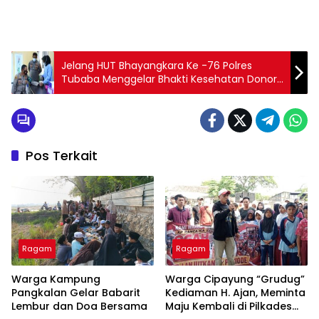
Jelang HUT Bhayangkara Ke -76 Polres
Tubaba Menggelar Bhakti Kesehatan Donor
Darah
Pos Terkait
Ragam
Ragam
Warga Kampung
Warga Cipayung “Grudug”
Pangkalan Gelar Babarit
Kediaman H. Ajan, Meminta
Lembur dan Doa Bersama
Maju Kembali di Pilkades