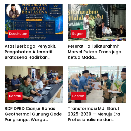
2026-2034
Kesehatan
Ragam
Atasi Berbagai Penyakit,
Pererat Tali Silaturahmi”
Pengobatan Alternatif
Marvel Putera Trans juga
Bratasena Hadirkan
Ketua Mada
Kombinasi Totok Syaraf,
Menyelengagarakan
Doa, dan Herbal
Acara Halal Bihalal
Bersama Warga
Burangkeng Dan tokoh
Daerah
Daerah
RDP DPRD Cianjur Bahas
Transformasi MUI Garut
Geothermal Gunung Gede
2025-2030 — Menuju Era
Pangrango: Warga
Profesionalisme dan
Sampaikan Penolakan,
Kemitraan Strategis
DPRD Tegaskan