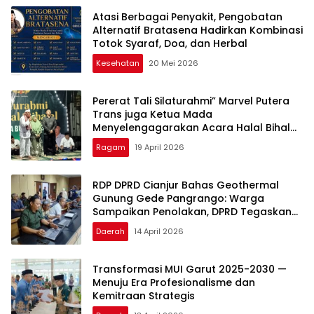
Atasi Berbagai Penyakit, Pengobatan
Alternatif Bratasena Hadirkan Kombinasi
Totok Syaraf, Doa, dan Herbal
Kesehatan
20 Mei 2026
Pererat Tali Silaturahmi” Marvel Putera
Trans juga Ketua Mada
Menyelengagarakan Acara Halal Bihalal
Bersama Warga Burangkeng Dan tokoh
Ragam
19 April 2026
RDP DPRD Cianjur Bahas Geothermal
Gunung Gede Pangrango: Warga
Sampaikan Penolakan, DPRD Tegaskan
Kewenangan Ada di Pemerintah Pusat
Daerah
14 April 2026
Transformasi MUI Garut 2025-2030 —
Menuju Era Profesionalisme dan
Kemitraan Strategis