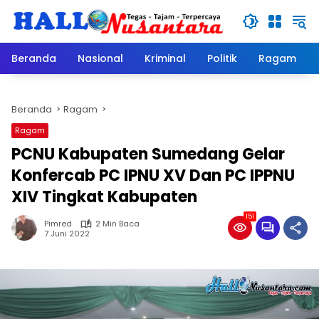
Langsung
ke
konten
Beranda
Nasional
Kriminal
Politik
Ragam
Beranda
Ragam
Ragam
PCNU Kabupaten Sumedang Gelar
Konfercab PC IPNU XV Dan PC IPPNU
XIV Tingkat Kabupaten
151
Pimred
2 Min Baca
7 Juni 2022