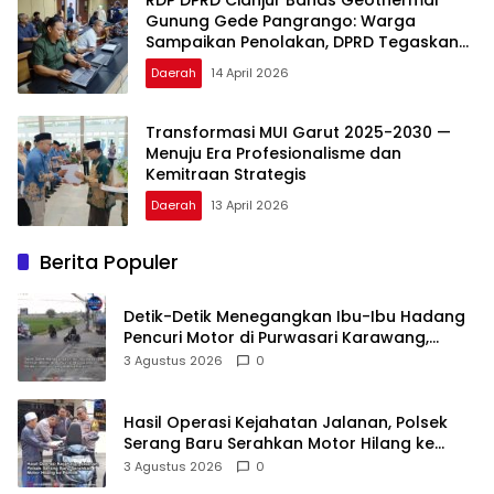
Gunung Gede Pangrango: Warga
Sampaikan Penolakan, DPRD Tegaskan
Kewenangan Ada di Pemerintah Pusat
Daerah
14 April 2026
Transformasi MUI Garut 2025-2030 —
Menuju Era Profesionalisme dan
Kemitraan Strategis
Daerah
13 April 2026
Berita Populer
Detik-Detik Menegangkan Ibu-Ibu Hadang
Pencuri Motor di Purwasari Karawang,
Pelaku Lolos di Tengah Keramaian!
3 Agustus 2026
0
Hasil Operasi Kejahatan Jalanan, Polsek
Serang Baru Serahkan Motor Hilang ke
Pemilik
3 Agustus 2026
0