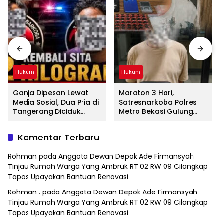
Hukum
Hukum
Ganja Dipesan Lewat
Maraton 3 Hari,
Media Sosial, Dua Pria di
Satresnarkoba Polres
Tangerang Diciduk
Metro Bekasi Gulung
Satresnarkoba Polres
Jaringan Sabu, Ganja,
Metro Bekasi
dan Tramadol
Komentar Terbaru
Rohman
pada
Anggota Dewan Depok Ade Firmansyah
Tinjau Rumah Warga Yang Ambruk RT 02 RW 09 Cilangkap
Tapos Upayakan Bantuan Renovasi
Rohman .
pada
Anggota Dewan Depok Ade Firmansyah
Tinjau Rumah Warga Yang Ambruk RT 02 RW 09 Cilangkap
Tapos Upayakan Bantuan Renovasi