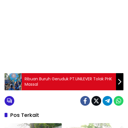
Ribuan Buruh Geruduk PT.UNILEVER Tolak PHK
Massal
Pos Terkait