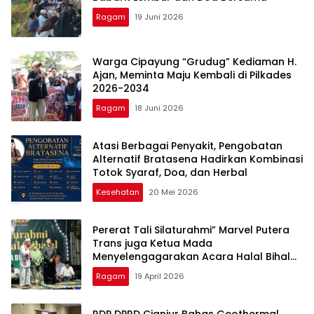
Ragam
19 Juni 2026
Warga Cipayung “Grudug” Kediaman H.
Ajan, Meminta Maju Kembali di Pilkades
2026-2034
Ragam
18 Juni 2026
Atasi Berbagai Penyakit, Pengobatan
Alternatif Bratasena Hadirkan Kombinasi
Totok Syaraf, Doa, dan Herbal
Kesehatan
20 Mei 2026
Pererat Tali Silaturahmi” Marvel Putera
Trans juga Ketua Mada
Menyelengagarakan Acara Halal Bihalal
Bersama Warga Burangkeng Dan tokoh
Ragam
19 April 2026
RDP DPRD Cianjur Bahas Geothermal