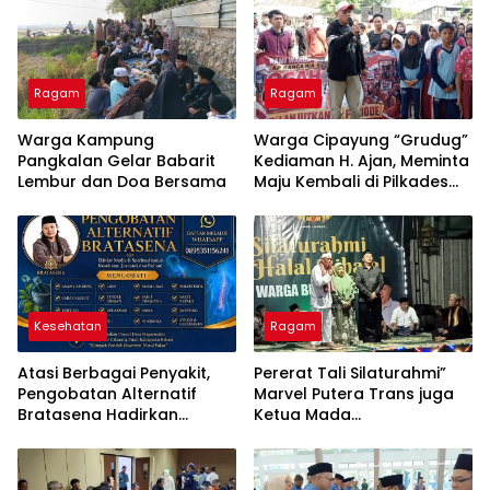
Ragam
Ragam
Warga Kampung
Warga Cipayung “Grudug”
Pangkalan Gelar Babarit
Kediaman H. Ajan, Meminta
Lembur dan Doa Bersama
Maju Kembali di Pilkades
2026-2034
Kesehatan
Ragam
Atasi Berbagai Penyakit,
Pererat Tali Silaturahmi”
Pengobatan Alternatif
Marvel Putera Trans juga
Bratasena Hadirkan
Ketua Mada
Kombinasi Totok Syaraf,
Menyelengagarakan
Doa, dan Herbal
Acara Halal Bihalal
Bersama Warga