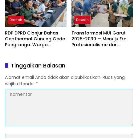
Burangkeng Dan tokoh
Daerah
Daerah
RDP DPRD Cianjur Bahas
Transformasi MUI Garut
Geothermal Gunung Gede
2025-2030 — Menuju Era
Pangrango: Warga
Profesionalisme dan
Sampaikan Penolakan,
Kemitraan Strategis
DPRD Tegaskan
Kewenangan Ada di
Tinggalkan Balasan
Pemerintah Pusat
Alamat email Anda tidak akan dipublikasikan.
Ruas yang
wajib ditandai
*