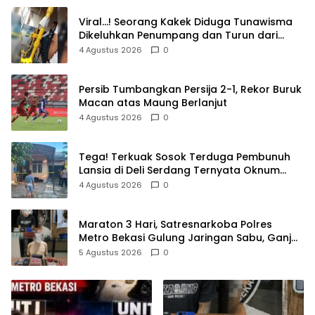
Viral…! Seorang Kakek Diduga Tunawisma
Dikeluhkan Penumpang dan Turun dari
TransJakarta Karena Bau Badan
4 Agustus 2026
0
Persib Tumbangkan Persija 2-1, Rekor Buruk
Macan atas Maung Berlanjut
4 Agustus 2026
0
Tega! Terkuak Sosok Terduga Pembunuh
Lansia di Deli Serdang Ternyata Oknum
Polisi Tetangga Korban
4 Agustus 2026
0
Maraton 3 Hari, Satresnarkoba Polres
Metro Bekasi Gulung Jaringan Sabu, Ganja,
dan Tramadol
5 Agustus 2026
0