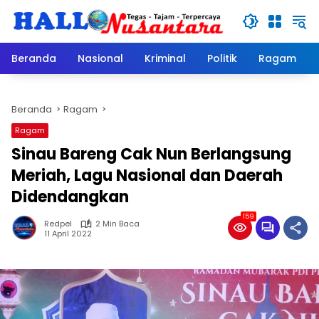
Langsung
ke
konten
Beranda
Nasional
Kriminal
Politik
Ragam
Beranda
Ragam
Ragam
Sinau Bareng Cak Nun Berlangsung
Meriah, Lagu Nasional dan Daerah
Didendangkan
159
Redpel
2 Min Baca
11 April 2022