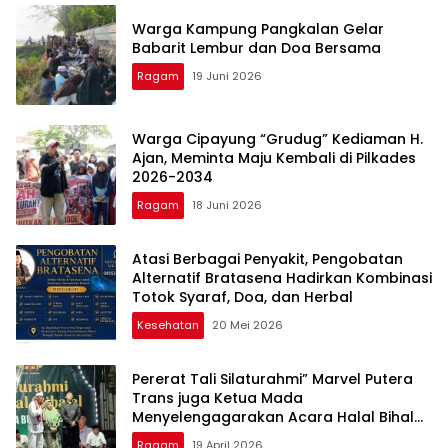
Warga Kampung Pangkalan Gelar
Babarit Lembur dan Doa Bersama
Ragam
19 Juni 2026
Warga Cipayung “Grudug” Kediaman H.
Ajan, Meminta Maju Kembali di Pilkades
2026-2034
Ragam
18 Juni 2026
Atasi Berbagai Penyakit, Pengobatan
Alternatif Bratasena Hadirkan Kombinasi
Totok Syaraf, Doa, dan Herbal
Kesehatan
20 Mei 2026
Pererat Tali Silaturahmi” Marvel Putera
Trans juga Ketua Mada
Menyelengagarakan Acara Halal Bihalal
Bersama Warga Burangkeng Dan tokoh
Ragam
19 April 2026