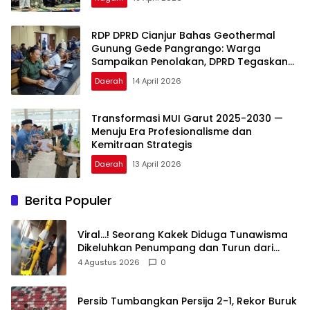
RDP DPRD Cianjur Bahas Geothermal
Gunung Gede Pangrango: Warga
Sampaikan Penolakan, DPRD Tegaskan
Kewenangan Ada di Pemerintah Pusat
Daerah
14 April 2026
Transformasi MUI Garut 2025-2030 —
Menuju Era Profesionalisme dan
Kemitraan Strategis
Daerah
13 April 2026
Berita Populer
Viral…! Seorang Kakek Diduga Tunawisma
Dikeluhkan Penumpang dan Turun dari
TransJakarta Karena Bau Badan
4 Agustus 2026
0
Persib Tumbangkan Persija 2-1, Rekor Buruk