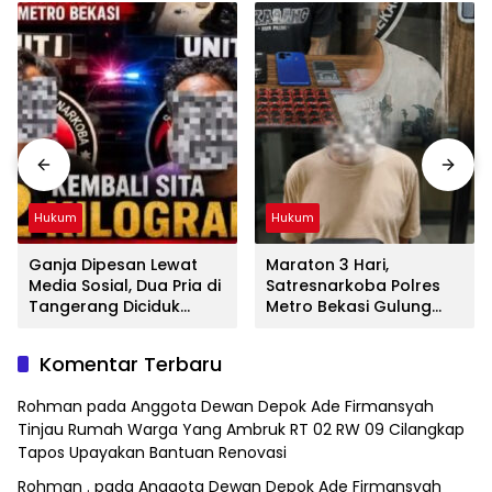
Hukum
Hukum
Ganja Dipesan Lewat
Maraton 3 Hari,
Media Sosial, Dua Pria di
Satresnarkoba Polres
Tangerang Diciduk
Metro Bekasi Gulung
Satresnarkoba Polres
Jaringan Sabu, Ganja,
Metro Bekasi
dan Tramadol
Komentar Terbaru
Rohman
pada
Anggota Dewan Depok Ade Firmansyah
Tinjau Rumah Warga Yang Ambruk RT 02 RW 09 Cilangkap
Tapos Upayakan Bantuan Renovasi
Rohman .
pada
Anggota Dewan Depok Ade Firmansyah