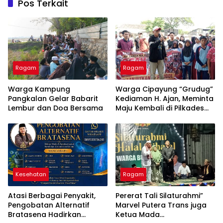
Pos Terkait
Ragam
Ragam
Warga Kampung
Warga Cipayung “Grudug”
Pangkalan Gelar Babarit
Kediaman H. Ajan, Meminta
Lembur dan Doa Bersama
Maju Kembali di Pilkades
2026-2034
Kesehatan
Ragam
Atasi Berbagai Penyakit,
Pererat Tali Silaturahmi”
Pengobatan Alternatif
Marvel Putera Trans juga
Bratasena Hadirkan
Ketua Mada