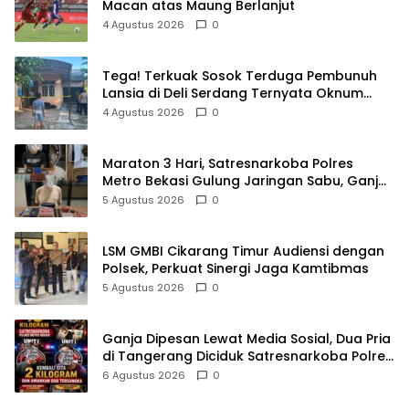
Macan atas Maung Berlanjut
4 Agustus 2026
0
Tega! Terkuak Sosok Terduga Pembunuh
Lansia di Deli Serdang Ternyata Oknum
Polisi Tetangga Korban
4 Agustus 2026
0
Maraton 3 Hari, Satresnarkoba Polres
Metro Bekasi Gulung Jaringan Sabu, Ganja,
dan Tramadol
5 Agustus 2026
0
LSM GMBI Cikarang Timur Audiensi dengan
Polsek, Perkuat Sinergi Jaga Kamtibmas
5 Agustus 2026
0
Ganja Dipesan Lewat Media Sosial, Dua Pria
di Tangerang Diciduk Satresnarkoba Polres
Metro Bekasi
6 Agustus 2026
0