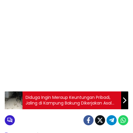
Diduga Ingin Meraup Keuntungan Pribadi,
Jaling di Kampung Bakung Dikerjakan Asal
Jadi