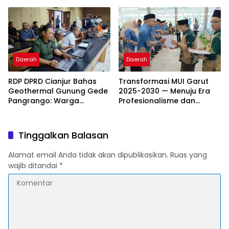
Kombinasi Totok Syaraf,
Menyelengagarakan
Doa, dan Herbal
Acara Halal Bihalal
Bersama Warga
Burangkeng Dan tokoh
Daerah
Daerah
RDP DPRD Cianjur Bahas
Transformasi MUI Garut
Geothermal Gunung Gede
2025-2030 — Menuju Era
Pangrango: Warga
Profesionalisme dan
Sampaikan Penolakan,
Kemitraan Strategis
DPRD Tegaskan
Kewenangan Ada di
Tinggalkan Balasan
Pemerintah Pusat
Alamat email Anda tidak akan dipublikasikan.
Ruas yang
wajib ditandai
*