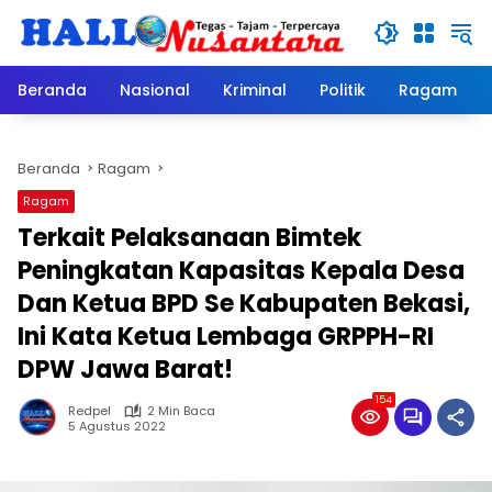
Langsung
ke
konten
Beranda
Nasional
Kriminal
Politik
Ragam
Beranda
Ragam
Ragam
Terkait Pelaksanaan Bimtek
Peningkatan Kapasitas Kepala Desa
Dan Ketua BPD Se Kabupaten Bekasi,
Ini Kata Ketua Lembaga GRPPH-RI
DPW Jawa Barat!
154
Redpel
2 Min Baca
5 Agustus 2022