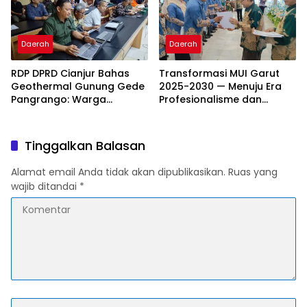
Burangkeng Dan tokoh
Daerah
Daerah
RDP DPRD Cianjur Bahas
Transformasi MUI Garut
Geothermal Gunung Gede
2025-2030 — Menuju Era
Pangrango: Warga
Profesionalisme dan
Sampaikan Penolakan,
Kemitraan Strategis
DPRD Tegaskan
Kewenangan Ada di
Tinggalkan Balasan
Pemerintah Pusat
Alamat email Anda tidak akan dipublikasikan.
Ruas yang
wajib ditandai
*