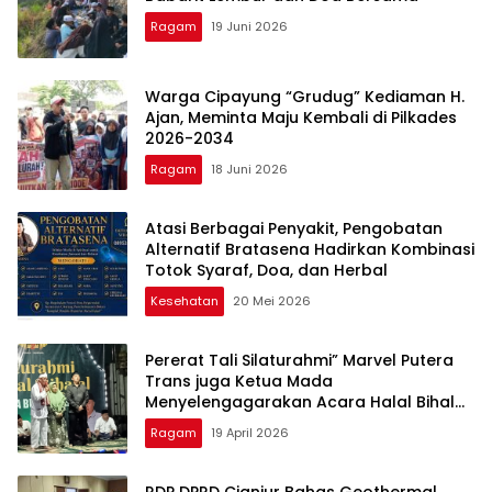
Ragam
19 Juni 2026
Warga Cipayung “Grudug” Kediaman H.
Ajan, Meminta Maju Kembali di Pilkades
2026-2034
Ragam
18 Juni 2026
Atasi Berbagai Penyakit, Pengobatan
Alternatif Bratasena Hadirkan Kombinasi
Totok Syaraf, Doa, dan Herbal
Kesehatan
20 Mei 2026
Pererat Tali Silaturahmi” Marvel Putera
Trans juga Ketua Mada
Menyelengagarakan Acara Halal Bihalal
Bersama Warga Burangkeng Dan tokoh
Ragam
19 April 2026
RDP DPRD Cianjur Bahas Geothermal