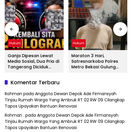
Hukum
Hukum
Ganja Dipesan Lewat
Maraton 3 Hari,
Media Sosial, Dua Pria di
Satresnarkoba Polres
Tangerang Diciduk
Metro Bekasi Gulung
Satresnarkoba Polres
Jaringan Sabu, Ganja,
Metro Bekasi
dan Tramadol
Komentar Terbaru
Rohman
pada
Anggota Dewan Depok Ade Firmansyah
Tinjau Rumah Warga Yang Ambruk RT 02 RW 09 Cilangkap
Tapos Upayakan Bantuan Renovasi
Rohman .
pada
Anggota Dewan Depok Ade Firmansyah
Tinjau Rumah Warga Yang Ambruk RT 02 RW 09 Cilangkap
Tapos Upayakan Bantuan Renovasi