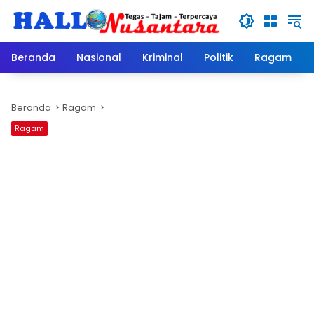
Langsung
ke
konten
Beranda
Nasional
Kriminal
Politik
Ragam
Beranda
Ragam
Ragam