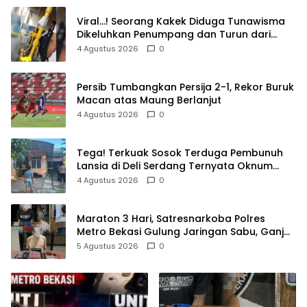
Viral…! Seorang Kakek Diduga Tunawisma
Dikeluhkan Penumpang dan Turun dari
TransJakarta Karena Bau Badan
4 Agustus 2026
0
Persib Tumbangkan Persija 2-1, Rekor Buruk
Macan atas Maung Berlanjut
4 Agustus 2026
0
Tega! Terkuak Sosok Terduga Pembunuh
Lansia di Deli Serdang Ternyata Oknum
Polisi Tetangga Korban
4 Agustus 2026
0
Maraton 3 Hari, Satresnarkoba Polres
Metro Bekasi Gulung Jaringan Sabu, Ganja,
dan Tramadol
5 Agustus 2026
0