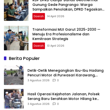
Gunung Gede Pangrango: Warga
Sampaikan Penolakan, DPRD Tegaskan
Kewenangan Ada di Pemerintah Pusat
Daerah
14 April 2026
Transformasi MUI Garut 2025-2030 —
Menuju Era Profesionalisme dan
Kemitraan Strategis
Daerah
13 April 2026
Berita Populer
Detik-Detik Menegangkan Ibu-Ibu Hadang
Pencuri Motor di Purwasari Karawang,
Pelaku Lolos di Tengah Keramaian!
3 Agustus 2026
0
Hasil Operasi Kejahatan Jalanan, Polsek
Serang Baru Serahkan Motor Hilang ke
Pemilik
3 Agustus 2026
0