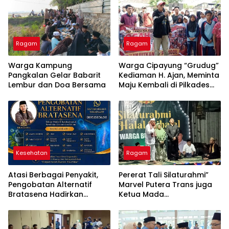
Ragam
Ragam
Warga Kampung
Warga Cipayung “Grudug”
Pangkalan Gelar Babarit
Kediaman H. Ajan, Meminta
Lembur dan Doa Bersama
Maju Kembali di Pilkades
2026-2034
Kesehatan
Ragam
Atasi Berbagai Penyakit,
Pererat Tali Silaturahmi”
Pengobatan Alternatif
Marvel Putera Trans juga
Bratasena Hadirkan
Ketua Mada
Kombinasi Totok Syaraf,
Menyelengagarakan
Doa, dan Herbal
Acara Halal Bihalal
Bersama Warga