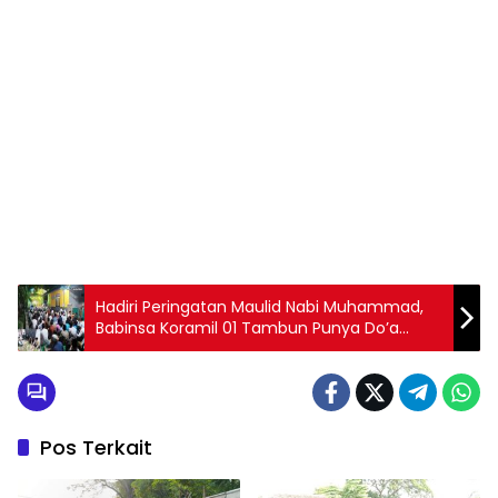
Hadiri Peringatan Maulid Nabi Muhammad,
Babinsa Koramil 01 Tambun Punya Do’a
Khusus
Pos Terkait