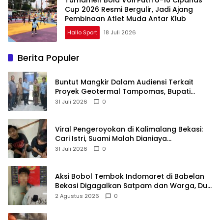
Cup 2026 Resmi Bergulir, Jadi Ajang
Pembinaan Atlet Muda Antar Klub
Hallo Sport
18 Juli 2026
Berita Populer
Buntut Mangkir Dalam Audiensi Terkait
Proyek Geotermal Tampomas, Bupati
Sumedang Dilaporkan Ke Ombudsman dan
31 Juli 2026
0
BPKP
Viral Pengeroyokan di Kalimalang Bekasi:
Cari Istri, Suami Malah Dianiaya
Sekelompok Pria
31 Juli 2026
0
Aksi Bobol Tembok Indomaret di Babelan
Bekasi Digagalkan Satpam dan Warga, Dua
Pelaku Diamankan
2 Agustus 2026
0