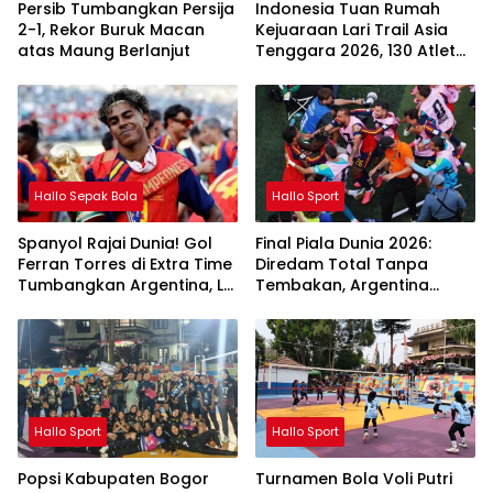
Persib Tumbangkan Persija
Indonesia Tuan Rumah
2-1, Rekor Buruk Macan
Kejuaraan Lari Trail Asia
atas Maung Berlanjut
Tenggara 2026, 130 Atlet
Elite ASEAN Berlaga di
Gunung Gede Pangrango
Hallo Sepak Bola
Hallo Sport
Spanyol Rajai Dunia! Gol
Final Piala Dunia 2026:
Ferran Torres di Extra Time
Diredam Total Tanpa
Tumbangkan Argentina, La
Tembakan, Argentina
Roja Juara Piala Dunia FIFA
Serahkan Mahkota Juara
2026
ke Spanyol
Hallo Sport
Hallo Sport
Popsi Kabupaten Bogor
Turnamen Bola Voli Putri