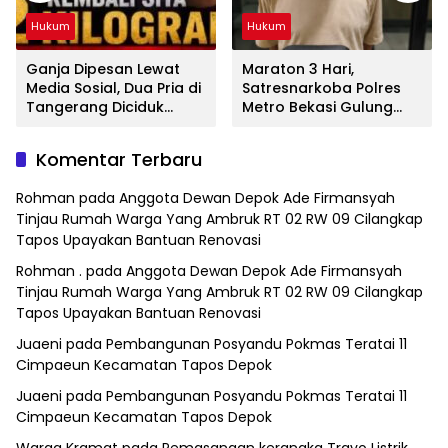
Hukum
Hukum
Ganja Dipesan Lewat
Maraton 3 Hari,
Media Sosial, Dua Pria di
Satresnarkoba Polres
Tangerang Diciduk
Metro Bekasi Gulung
Satresnarkoba Polres
Jaringan Sabu, Ganja,
Metro Bekasi
dan Tramadol
Komentar Terbaru
Rohman
pada
Anggota Dewan Depok Ade Firmansyah
Tinjau Rumah Warga Yang Ambruk RT 02 RW 09 Cilangkap
Tapos Upayakan Bantuan Renovasi
Rohman .
pada
Anggota Dewan Depok Ade Firmansyah
Tinjau Rumah Warga Yang Ambruk RT 02 RW 09 Cilangkap
Tapos Upayakan Bantuan Renovasi
Juaeni
pada
Pembangunan Posyandu Pokmas Teratai 11
Cimpaeun Kecamatan Tapos Depok
Juaeni
pada
Pembangunan Posyandu Pokmas Teratai 11
Cimpaeun Kecamatan Tapos Depok