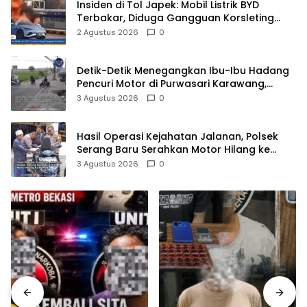
Insiden di Tol Japek: Mobil Listrik BYD
Terbakar, Diduga Gangguan Korsleting
Listrik
2 Agustus 2026
0
Detik-Detik Menegangkan Ibu-Ibu Hadang
Pencuri Motor di Purwasari Karawang,
Pelaku Lolos di Tengah Keramaian!
3 Agustus 2026
0
Hasil Operasi Kejahatan Jalanan, Polsek
Serang Baru Serahkan Motor Hilang ke
Pemilik
3 Agustus 2026
0