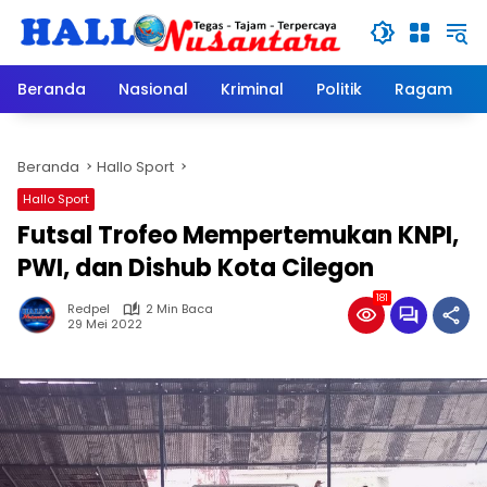
Langsung
ke
konten
Beranda
Nasional
Kriminal
Politik
Ragam
Beranda
Hallo Sport
Hallo Sport
Futsal Trofeo Mempertemukan KNPI,
PWI, dan Dishub Kota Cilegon
181
Redpel
2 Min Baca
29 Mei 2022