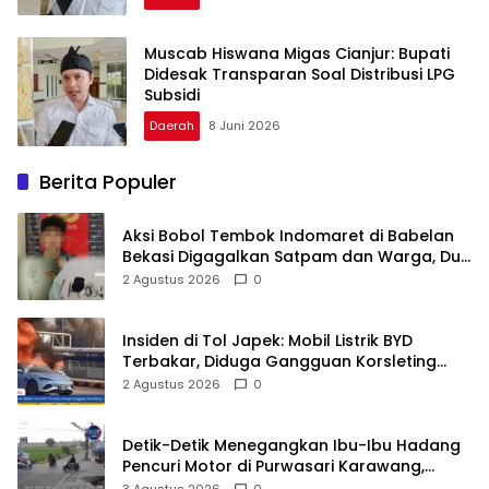
Muscab Hiswana Migas Cianjur: Bupati
Didesak Transparan Soal Distribusi LPG
Subsidi
Daerah
8 Juni 2026
Berita Populer
Aksi Bobol Tembok Indomaret di Babelan
Bekasi Digagalkan Satpam dan Warga, Dua
Pelaku Diamankan
2 Agustus 2026
0
Insiden di Tol Japek: Mobil Listrik BYD
Terbakar, Diduga Gangguan Korsleting
Listrik
2 Agustus 2026
0
Detik-Detik Menegangkan Ibu-Ibu Hadang
Pencuri Motor di Purwasari Karawang,
Pelaku Lolos di Tengah Keramaian!