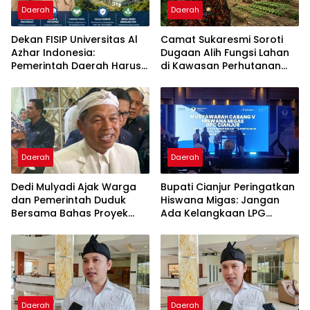
Daerah
Daerah
Dekan FISIP Universitas Al
Camat Sukaresmi Soroti
Azhar Indonesia:
Dugaan Alih Fungsi Lahan
Pemerintah Daerah Harus
di Kawasan Perhutanan
Menjadi Mediator Utama
Sosial Puncak Simun
dalam Pengembangan
Geotermal
Daerah
Daerah
Dedi Mulyadi Ajak Warga
Bupati Cianjur Peringatkan
dan Pemerintah Duduk
Hiswana Migas: Jangan
Bersama Bahas Proyek
Ada Kelangkaan LPG
Geothermal di Jawa Barat
Akibat Tata Kelola Buruk
dan Spekulasi
Daerah
Daerah