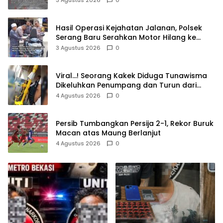
3 Agustus 2026
0
Hasil Operasi Kejahatan Jalanan, Polsek
Serang Baru Serahkan Motor Hilang ke
Pemilik
3 Agustus 2026
0
Viral…! Seorang Kakek Diduga Tunawisma
Dikeluhkan Penumpang dan Turun dari
TransJakarta Karena Bau Badan
4 Agustus 2026
0
Persib Tumbangkan Persija 2-1, Rekor Buruk
Macan atas Maung Berlanjut
4 Agustus 2026
0