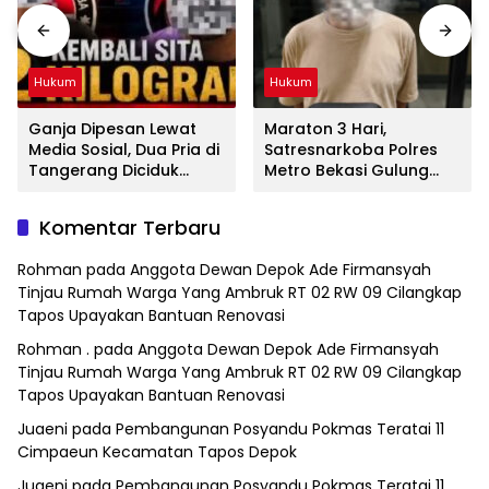
Hukum
Hukum
Ganja Dipesan Lewat
Maraton 3 Hari,
Media Sosial, Dua Pria di
Satresnarkoba Polres
Tangerang Diciduk
Metro Bekasi Gulung
Satresnarkoba Polres
Jaringan Sabu, Ganja,
Metro Bekasi
dan Tramadol
Komentar Terbaru
Rohman
pada
Anggota Dewan Depok Ade Firmansyah
Tinjau Rumah Warga Yang Ambruk RT 02 RW 09 Cilangkap
Tapos Upayakan Bantuan Renovasi
Rohman .
pada
Anggota Dewan Depok Ade Firmansyah
Tinjau Rumah Warga Yang Ambruk RT 02 RW 09 Cilangkap
Tapos Upayakan Bantuan Renovasi
Juaeni
pada
Pembangunan Posyandu Pokmas Teratai 11
Cimpaeun Kecamatan Tapos Depok
Juaeni
pada
Pembangunan Posyandu Pokmas Teratai 11