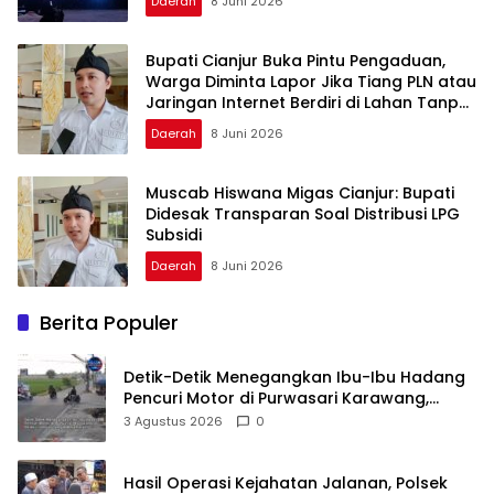
Daerah
8 Juni 2026
Bupati Cianjur Buka Pintu Pengaduan,
Warga Diminta Lapor Jika Tiang PLN atau
Jaringan Internet Berdiri di Lahan Tanpa
Persetujuan
Daerah
8 Juni 2026
Muscab Hiswana Migas Cianjur: Bupati
Didesak Transparan Soal Distribusi LPG
Subsidi
Daerah
8 Juni 2026
Berita Populer
Detik-Detik Menegangkan Ibu-Ibu Hadang
Pencuri Motor di Purwasari Karawang,
Pelaku Lolos di Tengah Keramaian!
3 Agustus 2026
0
Hasil Operasi Kejahatan Jalanan, Polsek