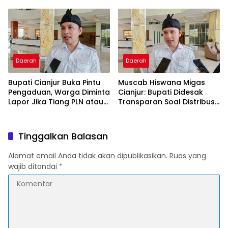
Geothermal di Jawa Barat
Akibat Tata Kelola Buruk
dan Spekulasi
Daerah
Daerah
Bupati Cianjur Buka Pintu
Muscab Hiswana Migas
Pengaduan, Warga Diminta
Cianjur: Bupati Didesak
Lapor Jika Tiang PLN atau
Transparan Soal Distribusi
Jaringan Internet Berdiri di
LPG Subsidi
Lahan Tanpa Persetujuan
Tinggalkan Balasan
Alamat email Anda tidak akan dipublikasikan.
Ruas yang
wajib ditandai
*