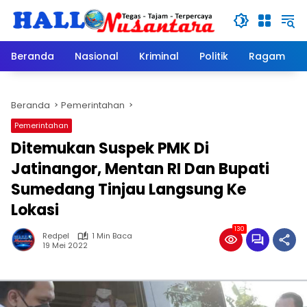
Langsung
ke
konten
Beranda
Nasional
Kriminal
Politik
Ragam
Beranda
Pemerintahan
Pemerintahan
Ditemukan Suspek PMK Di
Jatinangor, Mentan RI Dan Bupati
Sumedang Tinjau Langsung Ke
Lokasi
130
Redpel
1 Min Baca
19 Mei 2022