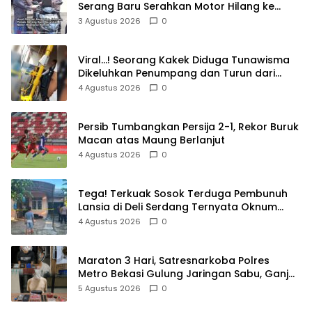
Serang Baru Serahkan Motor Hilang ke
Pemilik
3 Agustus 2026
0
Viral…! Seorang Kakek Diduga Tunawisma
Dikeluhkan Penumpang dan Turun dari
TransJakarta Karena Bau Badan
4 Agustus 2026
0
Persib Tumbangkan Persija 2-1, Rekor Buruk
Macan atas Maung Berlanjut
4 Agustus 2026
0
Tega! Terkuak Sosok Terduga Pembunuh
Lansia di Deli Serdang Ternyata Oknum
Polisi Tetangga Korban
4 Agustus 2026
0
Maraton 3 Hari, Satresnarkoba Polres
Metro Bekasi Gulung Jaringan Sabu, Ganja,
dan Tramadol
5 Agustus 2026
0