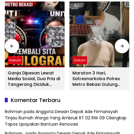
Hukum
Hukum
Ganja Dipesan Lewat
Maraton 3 Hari,
Media Sosial, Dua Pria di
Satresnarkoba Polres
Tangerang Diciduk
Metro Bekasi Gulung
Satresnarkoba Polres
Jaringan Sabu, Ganja,
Metro Bekasi
dan Tramadol
Komentar Terbaru
Rohman
pada
Anggota Dewan Depok Ade Firmansyah
Tinjau Rumah Warga Yang Ambruk RT 02 RW 09 Cilangkap
Tapos Upayakan Bantuan Renovasi
Rohman .
pada
Anggota Dewan Depok Ade Firmansyah