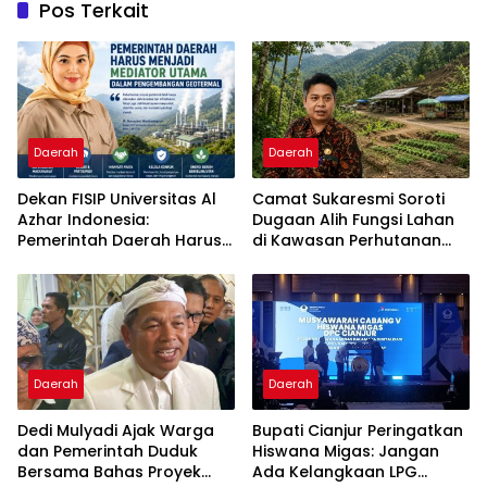
Pos Terkait
Daerah
Daerah
Dekan FISIP Universitas Al
Camat Sukaresmi Soroti
Azhar Indonesia:
Dugaan Alih Fungsi Lahan
Pemerintah Daerah Harus
di Kawasan Perhutanan
Menjadi Mediator Utama
Sosial Puncak Simun
dalam Pengembangan
Geotermal
Daerah
Daerah
Dedi Mulyadi Ajak Warga
Bupati Cianjur Peringatkan
dan Pemerintah Duduk
Hiswana Migas: Jangan
Bersama Bahas Proyek
Ada Kelangkaan LPG