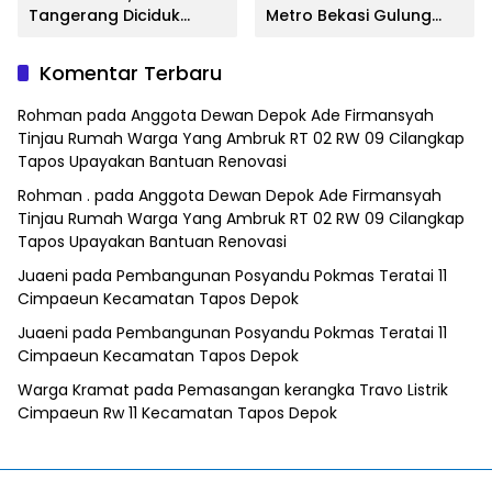
Tangerang Diciduk
Metro Bekasi Gulung
Satresnarkoba Polres
Jaringan Sabu, Ganja,
Metro Bekasi
dan Tramadol
Komentar Terbaru
Rohman
pada
Anggota Dewan Depok Ade Firmansyah
Tinjau Rumah Warga Yang Ambruk RT 02 RW 09 Cilangkap
Tapos Upayakan Bantuan Renovasi
Rohman .
pada
Anggota Dewan Depok Ade Firmansyah
Tinjau Rumah Warga Yang Ambruk RT 02 RW 09 Cilangkap
Tapos Upayakan Bantuan Renovasi
Juaeni
pada
Pembangunan Posyandu Pokmas Teratai 11
Cimpaeun Kecamatan Tapos Depok
Juaeni
pada
Pembangunan Posyandu Pokmas Teratai 11
Cimpaeun Kecamatan Tapos Depok
Warga Kramat
pada
Pemasangan kerangka Travo Listrik
Cimpaeun Rw 11 Kecamatan Tapos Depok