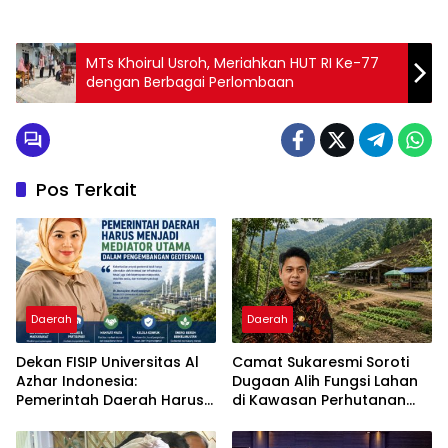
MTs Khoirul Usroh, Meriahkan HUT RI Ke-77
dengan Berbagai Perlombaan
Pos Terkait
Daerah
Daerah
Dekan FISIP Universitas Al
Camat Sukaresmi Soroti
Azhar Indonesia:
Dugaan Alih Fungsi Lahan
Pemerintah Daerah Harus
di Kawasan Perhutanan
Menjadi Mediator Utama
Sosial Puncak Simun
dalam Pengembangan