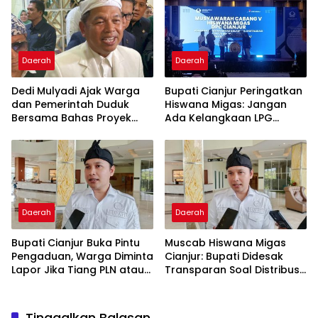
Geotermal
Daerah
Daerah
Dedi Mulyadi Ajak Warga
Bupati Cianjur Peringatkan
dan Pemerintah Duduk
Hiswana Migas: Jangan
Bersama Bahas Proyek
Ada Kelangkaan LPG
Geothermal di Jawa Barat
Akibat Tata Kelola Buruk
dan Spekulasi
Daerah
Daerah
Bupati Cianjur Buka Pintu
Muscab Hiswana Migas
Pengaduan, Warga Diminta
Cianjur: Bupati Didesak
Lapor Jika Tiang PLN atau
Transparan Soal Distribusi
Jaringan Internet Berdiri di
LPG Subsidi
Lahan Tanpa Persetujuan
Tinggalkan Balasan