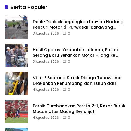
Berita Populer
Detik-Detik Menegangkan Ibu-Ibu Hadang
Pencuri Motor di Purwasari Karawang,
Pelaku Lolos di Tengah Keramaian!
3 Agustus 2026
0
Hasil Operasi Kejahatan Jalanan, Polsek
Serang Baru Serahkan Motor Hilang ke
Pemilik
3 Agustus 2026
0
Viral…! Seorang Kakek Diduga Tunawisma
Dikeluhkan Penumpang dan Turun dari
TransJakarta Karena Bau Badan
4 Agustus 2026
0
Persib Tumbangkan Persija 2-1, Rekor Buruk
Macan atas Maung Berlanjut
4 Agustus 2026
0