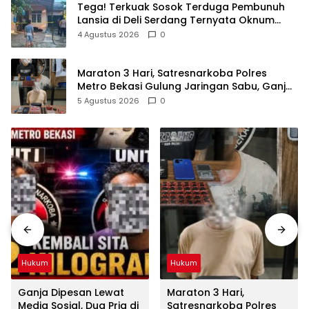
Tega! Terkuak Sosok Terduga Pembunuh
Lansia di Deli Serdang Ternyata Oknum
Polisi Tetangga Korban
4 Agustus 2026
0
Maraton 3 Hari, Satresnarkoba Polres
Metro Bekasi Gulung Jaringan Sabu, Ganja,
dan Tramadol
5 Agustus 2026
0
Hukum
Hukum
Ganja Dipesan Lewat
Maraton 3 Hari,
Media Sosial, Dua Pria di
Satresnarkoba Polres