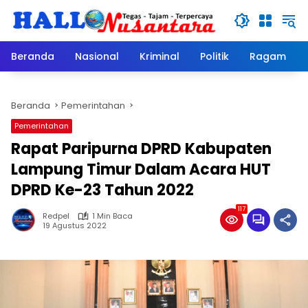
Langsung
ke
konten
Beranda
Nasional
Kriminal
Politik
Ragam
Beranda
Pemerintahan
Pemerintahan
Rapat Paripurna DPRD Kabupaten
Lampung Timur Dalam Acara HUT
DPRD Ke-23 Tahun 2022
117
Redpel
1 Min Baca
19 Agustus 2022