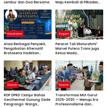
Lembur dan Doa Bersama
Maju Kembali di Pilkades
2026-2034
Kesehatan
Ragam
Atasi Berbagai Penyakit,
Pererat Tali Silaturahmi”
Pengobatan Alternatif
Marvel Putera Trans juga
Bratasena Hadirkan
Ketua Mada
Kombinasi Totok Syaraf,
Menyelengagarakan
Doa, dan Herbal
Acara Halal Bihalal
Bersama Warga
Burangkeng Dan tokoh
Daerah
Daerah
RDP DPRD Cianjur Bahas
Transformasi MUI Garut
Geothermal Gunung Gede
2025-2030 — Menuju Era
Pangrango: Warga
Profesionalisme dan