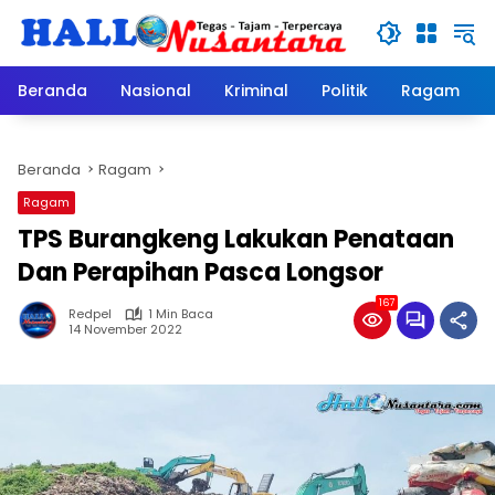
Langsung
ke
konten
Beranda
Nasional
Kriminal
Politik
Ragam
Beranda
Ragam
Ragam
TPS Burangkeng Lakukan Penataan
Dan Perapihan Pasca Longsor
167
Redpel
1 Min Baca
14 November 2022