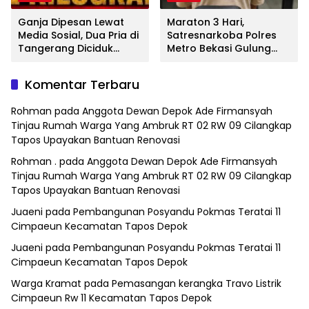
Ganja Dipesan Lewat
Maraton 3 Hari,
Media Sosial, Dua Pria di
Satresnarkoba Polres
Tangerang Diciduk
Metro Bekasi Gulung
Satresnarkoba Polres
Jaringan Sabu, Ganja,
Metro Bekasi
dan Tramadol
Komentar Terbaru
Rohman
pada
Anggota Dewan Depok Ade Firmansyah
Tinjau Rumah Warga Yang Ambruk RT 02 RW 09 Cilangkap
Tapos Upayakan Bantuan Renovasi
Rohman .
pada
Anggota Dewan Depok Ade Firmansyah
Tinjau Rumah Warga Yang Ambruk RT 02 RW 09 Cilangkap
Tapos Upayakan Bantuan Renovasi
Juaeni
pada
Pembangunan Posyandu Pokmas Teratai 11
Cimpaeun Kecamatan Tapos Depok
Juaeni
pada
Pembangunan Posyandu Pokmas Teratai 11
Cimpaeun Kecamatan Tapos Depok
Warga Kramat
pada
Pemasangan kerangka Travo Listrik
Cimpaeun Rw 11 Kecamatan Tapos Depok