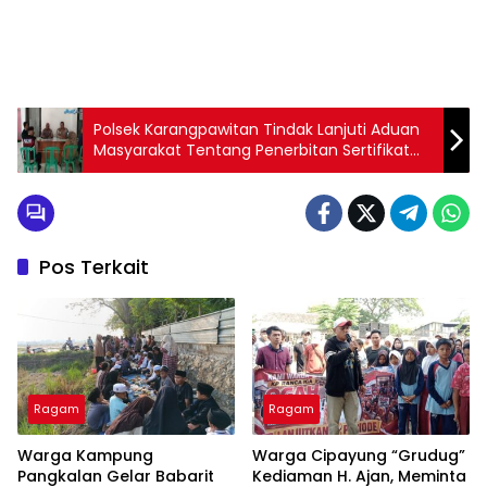
Polsek Karangpawitan Tindak Lanjuti Aduan
Masyarakat Tentang Penerbitan Sertifikat
Tanah
Pos Terkait
Ragam
Ragam
Warga Kampung
Warga Cipayung “Grudug”
Pangkalan Gelar Babarit
Kediaman H. Ajan, Meminta