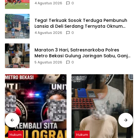
4 Agustus 2026
0
Tega! Terkuak Sosok Terduga Pembunuh
Lansia di Deli Serdang Ternyata Oknum
Polisi Tetangga Korban
4 Agustus 2026
0
Maraton 3 Hari, Satresnarkoba Polres
Metro Bekasi Gulung Jaringan Sabu, Ganja,
dan Tramadol
5 Agustus 2026
0
Hukum
Hukum