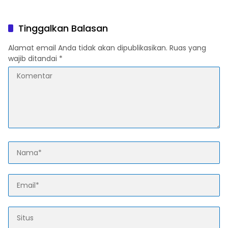
Sampaikan Penolakan,
Kemitraan Strategis
DPRD Tegaskan
Kewenangan Ada di
Tinggalkan Balasan
Pemerintah Pusat
Alamat email Anda tidak akan dipublikasikan.
Ruas yang
wajib ditandai
*