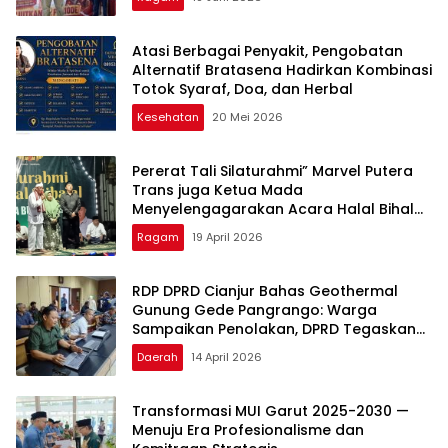
Atasi Berbagai Penyakit, Pengobatan
Alternatif Bratasena Hadirkan Kombinasi
Totok Syaraf, Doa, dan Herbal
Kesehatan
20 Mei 2026
Pererat Tali Silaturahmi” Marvel Putera
Trans juga Ketua Mada
Menyelengagarakan Acara Halal Bihalal
Bersama Warga Burangkeng Dan tokoh
Ragam
19 April 2026
RDP DPRD Cianjur Bahas Geothermal
Gunung Gede Pangrango: Warga
Sampaikan Penolakan, DPRD Tegaskan
Kewenangan Ada di Pemerintah Pusat
Daerah
14 April 2026
Transformasi MUI Garut 2025-2030 —
Menuju Era Profesionalisme dan