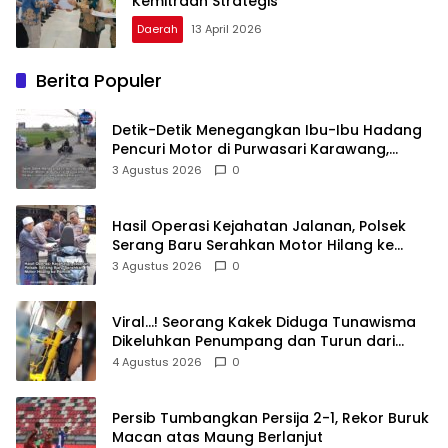
Kemitraan Strategis
Daerah
13 April 2026
Berita Populer
Detik-Detik Menegangkan Ibu-Ibu Hadang
Pencuri Motor di Purwasari Karawang,
Pelaku Lolos di Tengah Keramaian!
3 Agustus 2026
0
Hasil Operasi Kejahatan Jalanan, Polsek
Serang Baru Serahkan Motor Hilang ke
Pemilik
3 Agustus 2026
0
Viral…! Seorang Kakek Diduga Tunawisma
Dikeluhkan Penumpang dan Turun dari
TransJakarta Karena Bau Badan
4 Agustus 2026
0
Persib Tumbangkan Persija 2-1, Rekor Buruk
Macan atas Maung Berlanjut