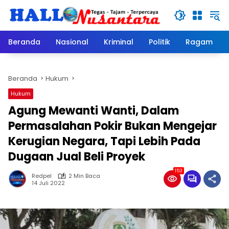
Langsung
ke
konten
Beranda
Nasional
Kriminal
Politik
Ragam
Beranda
Hukum
Hukum
Agung Mewanti Wanti, Dalam
Permasalahan Pokir Bukan Mengejar
Kerugian Negara, Tapi Lebih Pada
Dugaan Jual Beli Proyek
153
Redpel
2 Min Baca
14 Juli 2022