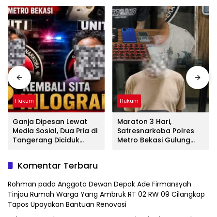
Hukum
Hukum
Ganja Dipesan Lewat
Maraton 3 Hari,
Media Sosial, Dua Pria di
Satresnarkoba Polres
Tangerang Diciduk
Metro Bekasi Gulung
Satresnarkoba Polres
Jaringan Sabu, Ganja,
Metro Bekasi
dan Tramadol
Komentar Terbaru
Rohman
pada
Anggota Dewan Depok Ade Firmansyah
Tinjau Rumah Warga Yang Ambruk RT 02 RW 09 Cilangkap
Tapos Upayakan Bantuan Renovasi