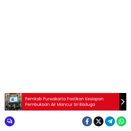
Pemkab Purwakarta Pastikan Kesiapan
Pembukaan Air Mancur Sri Baduga