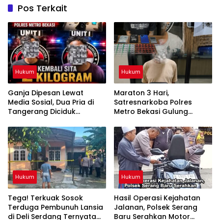
Pos Terkait
Hukum
Hukum
Ganja Dipesan Lewat
Maraton 3 Hari,
Media Sosial, Dua Pria di
Satresnarkoba Polres
Tangerang Diciduk
Metro Bekasi Gulung
Satresnarkoba Polres
Jaringan Sabu, Ganja, dan
Metro Bekasi
Tramadol
Hukum
Hukum
Tega! Terkuak Sosok
Hasil Operasi Kejahatan
Terduga Pembunuh Lansia
Jalanan, Polsek Serang
di Deli Serdang Ternyata
Baru Serahkan Motor