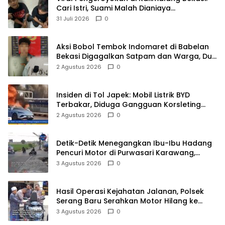
Cari Istri, Suami Malah Dianiaya
Sekelompok Pria
31 Juli 2026
0
Aksi Bobol Tembok Indomaret di Babelan
Bekasi Digagalkan Satpam dan Warga, Dua
Pelaku Diamankan
2 Agustus 2026
0
Insiden di Tol Japek: Mobil Listrik BYD
Terbakar, Diduga Gangguan Korsleting
Listrik
2 Agustus 2026
0
Detik-Detik Menegangkan Ibu-Ibu Hadang
Pencuri Motor di Purwasari Karawang,
Pelaku Lolos di Tengah Keramaian!
3 Agustus 2026
0
Hasil Operasi Kejahatan Jalanan, Polsek
Serang Baru Serahkan Motor Hilang ke
Pemilik
3 Agustus 2026
0