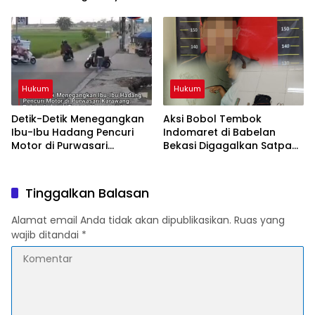
Oknum Polisi Tetangga
Hilang ke Pemilik
Korban
Hukum
Hukum
Detik-Detik Menegangkan
Aksi Bobol Tembok
Ibu-Ibu Hadang Pencuri
Indomaret di Babelan
Motor di Purwasari
Bekasi Digagalkan Satpam
Karawang, Pelaku Lolos di
dan Warga, Dua Pelaku
Tengah Keramaian!
Diamankan
Tinggalkan Balasan
Alamat email Anda tidak akan dipublikasikan.
Ruas yang
wajib ditandai
*