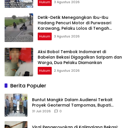
Hukum
3 Agustus 2026
Detik-Detik Menegangkan Ibu-Ibu
Hadang Pencuri Motor di Purwasari
Karawang, Pelaku Lolos di Tengah
Keramaian!
Hukum
3 Agustus 2026
Aksi Bobol Tembok Indomaret di
Babelan Bekasi Digagalkan Satpam dan
Warga, Dua Pelaku Diamankan
Hukum
2 Agustus 2026
Berita Populer
Buntut Mangkir Dalam Audiensi Terkait
Proyek Geotermal Tampomas, Bupati
Sumedang Dilaporkan Ke Ombudsman dan
31 Juli 2026
0
BPKP
Viral Pengeroyokan di Kalimalang Bekasi: