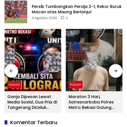
Persib Tumbangkan Persija 2-1, Rekor Buruk
Macan atas Maung Berlanjut
4 Agustus 2026
0
Hukum
Hukum
Ganja Dipesan Lewat
Maraton 3 Hari,
Media Sosial, Dua Pria di
Satresnarkoba Polres
Tangerang Diciduk
Metro Bekasi Gulung
Satresnarkoba Polres
Jaringan Sabu, Ganja,
Metro Bekasi
dan Tramadol
Komentar Terbaru