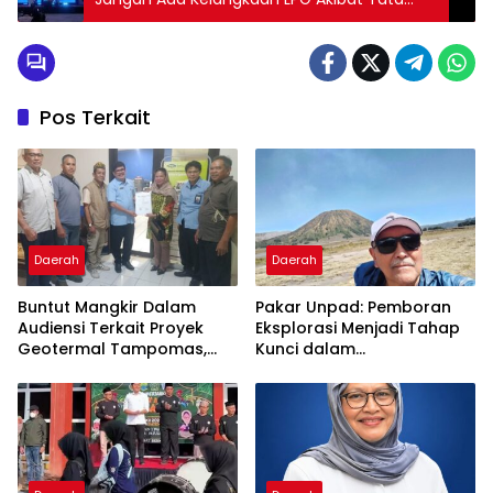
Kelola Buruk dan Spekulasi
Pos Terkait
Daerah
Daerah
Buntut Mangkir Dalam
Pakar Unpad: Pemboran
Audiensi Terkait Proyek
Eksplorasi Menjadi Tahap
Geotermal Tampomas,
Kunci dalam
Bupati Sumedang
Pengembangan Panas
Dilaporkan Ke
Bumi
Ombudsman dan BPKP