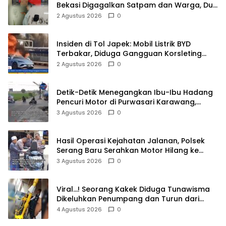
Bekasi Digagalkan Satpam dan Warga, Dua
Pelaku Diamankan
2 Agustus 2026
0
Insiden di Tol Japek: Mobil Listrik BYD
Terbakar, Diduga Gangguan Korsleting
Listrik
2 Agustus 2026
0
Detik-Detik Menegangkan Ibu-Ibu Hadang
Pencuri Motor di Purwasari Karawang,
Pelaku Lolos di Tengah Keramaian!
3 Agustus 2026
0
Hasil Operasi Kejahatan Jalanan, Polsek
Serang Baru Serahkan Motor Hilang ke
Pemilik
3 Agustus 2026
0
Viral…! Seorang Kakek Diduga Tunawisma
Dikeluhkan Penumpang dan Turun dari
TransJakarta Karena Bau Badan
4 Agustus 2026
0