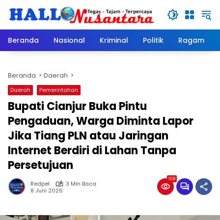
Langsung
ke
konten
Beranda
Nasional
Kriminal
Politik
Ragam
Beranda
Daerah
Daerah
Pemerintahan
Bupati Cianjur Buka Pintu
Pengaduan, Warga Diminta Lapor
Jika Tiang PLN atau Jaringan
Internet Berdiri di Lahan Tanpa
Persetujuan
108
Redpel
3 Min Baca
8 Juni 2026