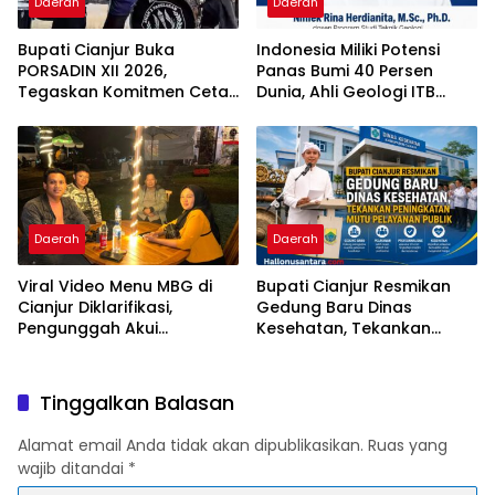
Daerah
Daerah
Bupati Cianjur Buka
Indonesia Miliki Potensi
PORSADIN XII 2026,
Panas Bumi 40 Persen
Tegaskan Komitmen Cetak
Dunia, Ahli Geologi ITB
Santri Berprestasi dan
Dorong Percepatan
Berkarakter
Pengembangan Berbasis
Ilmiah dan Perlindungan
Lingkungan
Daerah
Daerah
Viral Video Menu MBG di
Bupati Cianjur Resmikan
Cianjur Diklarifikasi,
Gedung Baru Dinas
Pengunggah Akui
Kesehatan, Tekankan
Kekeliruan Informasi
Peningkatan Mutu
Anggaran
Pelayanan Publik
Tinggalkan Balasan
Alamat email Anda tidak akan dipublikasikan.
Ruas yang
wajib ditandai
*