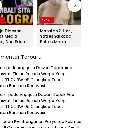
um
Hukum
Hukum
ja Dipesan
Maraton 3 Hari,
Tega! Terkuak
at Media
Satresnarkoba
Sosok Terduga
al, Dua Pria di
Polres Metro
Pembunuh Lansia
gerang
Bekasi Gulung
di Deli Serdang
duk
Jaringan Sabu,
Ternyata Oknum
mentar Terbaru
resnarkoba
Ganja, dan
Polisi Tetangga
es Metro
Tramadol
Korban
an
pada
Anggota Dewan Depok Ade
asi
nsyah Tinjau Rumah Warga Yang
k RT 02 RW 09 Cilangkap Tapos
kan Bantuan Renovasi
an .
pada
Anggota Dewan Depok Ade
nsyah Tinjau Rumah Warga Yang
k RT 02 RW 09 Cilangkap Tapos
kan Bantuan Renovasi
i
pada
Pembangunan Posyandu Pokmas
ai 11 Cimpaeun Kecamatan Tapos Depok