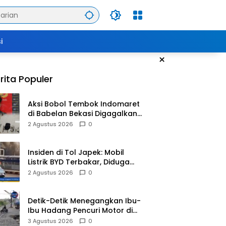
i
×
rita Populer
Aksi Bobol Tembok Indomaret
di Babelan Bekasi Digagalkan
Satpam dan Warga, Dua
2 Agustus 2026
0
Pelaku Diamankan
Insiden di Tol Japek: Mobil
Listrik BYD Terbakar, Diduga
Gangguan Korsleting Listrik
2 Agustus 2026
0
Detik-Detik Menegangkan Ibu-
Ibu Hadang Pencuri Motor di
Purwasari Karawang, Pelaku
3 Agustus 2026
0