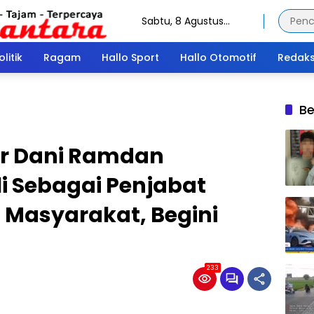
Sabtu, 8 Agustus
2026
olitik
Ragam
Hallo Sport
Hallo Otomotif
Redaks
Be
ar Dani Ramdan
i Sebagai Penjabat
h Masyarakat, Begini
233