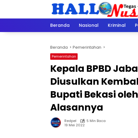
Langsung
ke
konten
Beranda
Nasional
Kriminal
P
Beranda
Pemerintahan
Pemerintahan
Kepala BPBD Jab
Diusulkan Kembal
Bupati Bekasi ole
Alasannya
Redpel
5 Min Baca
19 Mei 2022