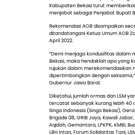
Kabupaten Bekasi turut memberika
menjabat sebagai Penjabat Bupati B
Rekomendasi AOB disampaikan seca
ditandatangani Ketua Umum AOB Zae
April 2022.
“Demi menjaga kondusifitas dalam 
Bekasi, maka hendaklah apa yang kam
rujukan dalam merekomendasikan n
dipertimbangkan dengan seksama,”
Gubernur Jawa Barat.
Diketahui, jumlah ormas dan LSM ya
tercatat sebanyak kurang lebih 40 
Singa Indonesia (Singa Bekasi), Ge
Brigade 08, GRIB Jaya, Kawali Jaba
Aqidah, Gemantara, LPKPK, KMBI, Bu
LBH Intan, Forum Solidaritas Tani, L