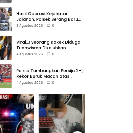
Lolos di Tengah Keramaian!
Hasil Operasi Kejahatan
Jalanan, Polsek Serang Baru
Serahkan Motor Hilang ke
3 Agustus 2026
0
Pemilik
Viral…! Seorang Kakek Diduga
Tunawisma Dikeluhkan
Penumpang dan Turun dari
4 Agustus 2026
0
TransJakarta Karena Bau
Badan
Persib Tumbangkan Persija 2-1,
Rekor Buruk Macan atas
Maung Berlanjut
4 Agustus 2026
0