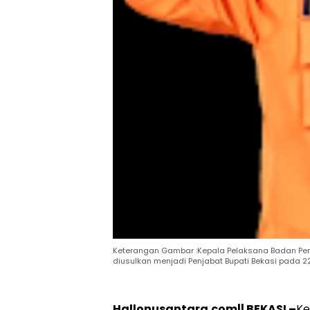
Hukum
Peristiwa
Tega! Terkuak
Viral…! Seor
Sosok Terduga
Kakek Didug
Pembunuh Lansia
Tunawisma
di Deli Serdang
Dikeluhkan
Ternyata Oknum
Penumpang 
Polisi Tetangga
Turun dari
Korban
TransJakart
Karena Bau
Badan
Keterangan Gambar :Kepala Pelaksana Badan Pen
diusulkan menjadi Penjabat Bupati Bekasi pada 
Hallonusantara.com|| BEKASI –
Ke