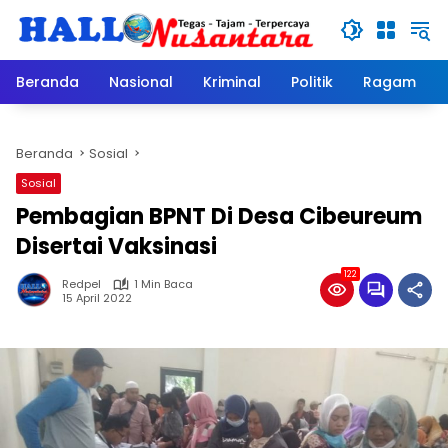
Langsung
ke
konten
Beranda
Nasional
Kriminal
Politik
Ragam
Beranda
Sosial
Sosial
Pembagian BPNT Di Desa Cibeureum
Disertai Vaksinasi
122
Redpel
1 Min Baca
15 April 2022