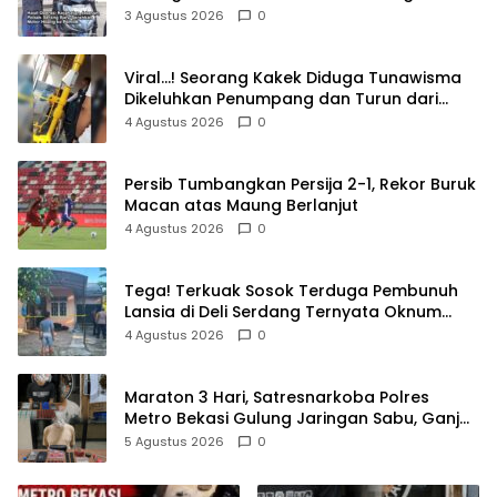
Pemilik
3 Agustus 2026
0
Viral…! Seorang Kakek Diduga Tunawisma
Dikeluhkan Penumpang dan Turun dari
TransJakarta Karena Bau Badan
4 Agustus 2026
0
Persib Tumbangkan Persija 2-1, Rekor Buruk
Macan atas Maung Berlanjut
4 Agustus 2026
0
Tega! Terkuak Sosok Terduga Pembunuh
Lansia di Deli Serdang Ternyata Oknum
Polisi Tetangga Korban
4 Agustus 2026
0
Maraton 3 Hari, Satresnarkoba Polres
Metro Bekasi Gulung Jaringan Sabu, Ganja,
dan Tramadol
5 Agustus 2026
0