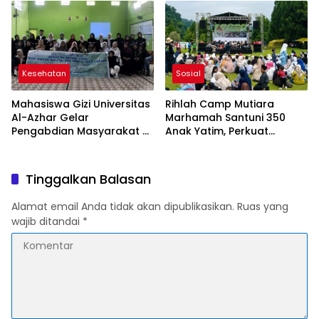
Gizi kepada Masyarakat
Cianjur
Kesehatan
Sosial
Mahasiswa Gizi Universitas
Rihlah Camp Mutiara
Al-Azhar Gelar
Marhamah Santuni 350
Pengabdian Masyarakat di
Anak Yatim, Perkuat
Cianjur, Perkuat Edukasi
Kepedulian Sosial di
Gizi untuk Cegah Stunting
Cipanas
Tinggalkan Balasan
Alamat email Anda tidak akan dipublikasikan.
Ruas yang
wajib ditandai
*