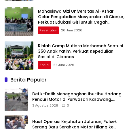
Mahasiswa Gizi Universitas Al-Azhar
Gelar Pengabdian Masyarakat di Cianjur,
Perkuat Edukasi Gizi untuk Cegah
Stunting
Kesehatan
26 Juni 2026
Rihlah Camp Mutiara Marhamah Santuni
350 Anak Yatim, Perkuat Kepedulian
Sosial di Cipanas
Sosial
24 Juni 2026
Berita Populer
Detik-Detik Menegangkan Ibu-Ibu Hadang
Pencuri Motor di Purwasari Karawang,
Pelaku Lolos di Tengah Keramaian!
3 Agustus 2026
0
Hasil Operasi Kejahatan Jalanan, Polsek
Serang Baru Serahkan Motor Hilang ke