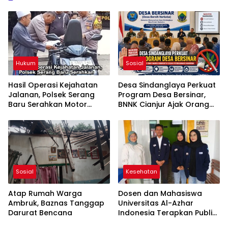
Hukum
Sosial
Hasil Operasi Kejahatan
Desa Sindanglaya Perkuat
Jalanan, Polsek Serang
Program Desa Bersinar,
Baru Serahkan Motor
BNNK Cianjur Ajak Orang
Hilang ke Pemilik
Tua Awasi Anak Cegah
Penyalahgunaan Narkoba
Sosial
Kesehatan
Atap Rumah Warga
Dosen dan Mahasiswa
Ambruk, Baznas Tanggap
Universitas Al-Azhar
Darurat Bencana
Indonesia Terapkan Public
Speaking dalam Edukasi