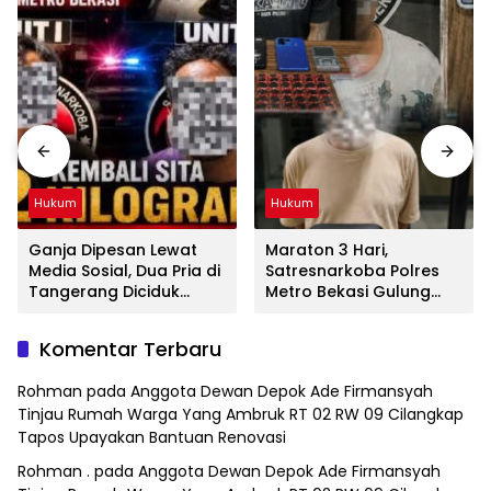
Hukum
Hukum
Ganja Dipesan Lewat
Maraton 3 Hari,
Media Sosial, Dua Pria di
Satresnarkoba Polres
Tangerang Diciduk
Metro Bekasi Gulung
Satresnarkoba Polres
Jaringan Sabu, Ganja,
Metro Bekasi
dan Tramadol
Komentar Terbaru
Rohman
pada
Anggota Dewan Depok Ade Firmansyah
Tinjau Rumah Warga Yang Ambruk RT 02 RW 09 Cilangkap
Tapos Upayakan Bantuan Renovasi
Rohman .
pada
Anggota Dewan Depok Ade Firmansyah