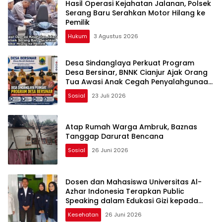
Hasil Operasi Kejahatan Jalanan, Polsek
Serang Baru Serahkan Motor Hilang ke
Pemilik
Hukum
3 Agustus 2026
Desa Sindanglaya Perkuat Program
Desa Bersinar, BNNK Cianjur Ajak Orang
Tua Awasi Anak Cegah Penyalahgunaan
Narkoba
Sosial
23 Juli 2026
Atap Rumah Warga Ambruk, Baznas
Tanggap Darurat Bencana
Sosial
26 Juni 2026
Dosen dan Mahasiswa Universitas Al-
Azhar Indonesia Terapkan Public
Speaking dalam Edukasi Gizi kepada
Masyarakat Cianjur
Kesehatan
26 Juni 2026