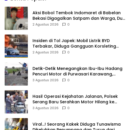
Aksi Bobol Tembok Indomaret di Babelan
Bekasi Digagalkan Satpam dan Warga, Dua
Pelaku Diamankan
2 Agustus 2026
0
Insiden di Tol Japek: Mobil Listrik BYD
Terbakar, Diduga Gangguan Korsleting
Listrik
2 Agustus 2026
0
Detik-Detik Menegangkan Ibu-Ibu Hadang
Pencuri Motor di Purwasari Karawang,
Pelaku Lolos di Tengah Keramaian!
3 Agustus 2026
0
Hasil Operasi Kejahatan Jalanan, Polsek
Serang Baru Serahkan Motor Hilang ke
Pemilik
3 Agustus 2026
0
Viral…! Seorang Kakek Diduga Tunawisma
Dikeluhkan Penumpang dan Turun dari