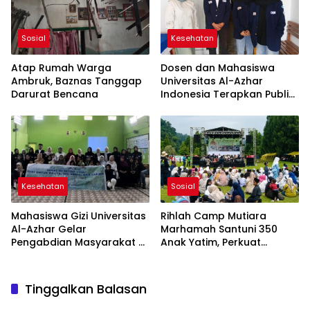
Sosial
Kesehatan
Atap Rumah Warga
Dosen dan Mahasiswa
Ambruk, Baznas Tanggap
Universitas Al-Azhar
Darurat Bencana
Indonesia Terapkan Public
Speaking dalam Edukasi
Gizi kepada Masyarakat
Cianjur
Kesehatan
Sosial
Mahasiswa Gizi Universitas
Rihlah Camp Mutiara
Al-Azhar Gelar
Marhamah Santuni 350
Pengabdian Masyarakat di
Anak Yatim, Perkuat
Cianjur, Perkuat Edukasi
Kepedulian Sosial di
Gizi untuk Cegah Stunting
Cipanas
Tinggalkan Balasan