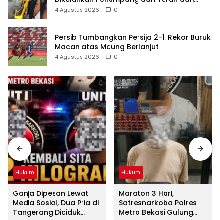
TransJakarta Karena Bau Badan
4 Agustus 2026
0
Persib Tumbangkan Persija 2-1, Rekor Buruk
Macan atas Maung Berlanjut
4 Agustus 2026
0
Hukum
Hukum
Ganja Dipesan Lewat
Maraton 3 Hari,
Media Sosial, Dua Pria di
Satresnarkoba Polres
Tangerang Diciduk
Metro Bekasi Gulung