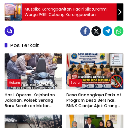
Muspika Karangpawitan Hadiri Silaturahmi
Warga PGRI Cabang Karangpawitan
Pos Terkait
Hukum
Sosial
Hasil Operasi Kejahatan
Desa Sindanglaya Perkuat
Jalanan, Polsek Serang
Program Desa Bersinar,
Baru Serahkan Motor
BNNK Cianjur Ajak Orang
Hilang ke Pemilik
Tua Awasi Anak Cegah
Penyalahgunaan Narkoba