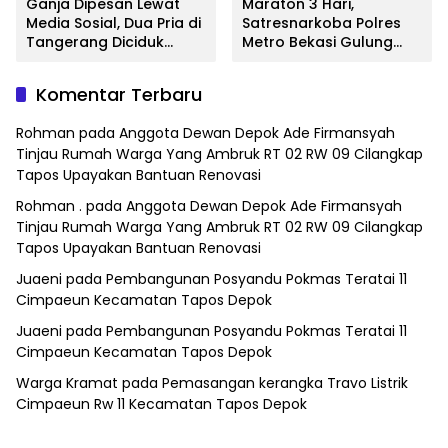
Ganja Dipesan Lewat
Maraton 3 Hari,
Media Sosial, Dua Pria di
Satresnarkoba Polres
Tangerang Diciduk
Metro Bekasi Gulung
Satresnarkoba Polres
Jaringan Sabu, Ganja,
Metro Bekasi
dan Tramadol
Komentar Terbaru
Rohman
pada
Anggota Dewan Depok Ade Firmansyah
Tinjau Rumah Warga Yang Ambruk RT 02 RW 09 Cilangkap
Tapos Upayakan Bantuan Renovasi
Rohman .
pada
Anggota Dewan Depok Ade Firmansyah
Tinjau Rumah Warga Yang Ambruk RT 02 RW 09 Cilangkap
Tapos Upayakan Bantuan Renovasi
Juaeni
pada
Pembangunan Posyandu Pokmas Teratai 11
Cimpaeun Kecamatan Tapos Depok
Juaeni
pada
Pembangunan Posyandu Pokmas Teratai 11
Cimpaeun Kecamatan Tapos Depok
Warga Kramat
pada
Pemasangan kerangka Travo Listrik
Cimpaeun Rw 11 Kecamatan Tapos Depok