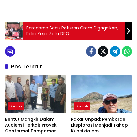
Peredaran Sabu Ratusan Gram Digagalkan,
Polisi Kejar Satu DPO
Pos Terkait
Daerah
Daerah
Buntut Mangkir Dalam
Pakar Unpad: Pemboran
Audiensi Terkait Proyek
Eksplorasi Menjadi Tahap
Geotermal Tampomas,
Kunci dalam
Bupati Sumedang
Pengembangan Panas