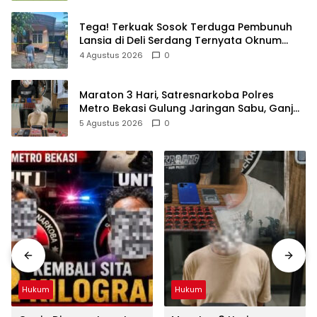
Tega! Terkuak Sosok Terduga Pembunuh
Lansia di Deli Serdang Ternyata Oknum
Polisi Tetangga Korban
4 Agustus 2026
0
Maraton 3 Hari, Satresnarkoba Polres
Metro Bekasi Gulung Jaringan Sabu, Ganja,
dan Tramadol
5 Agustus 2026
0
Hukum
Hukum