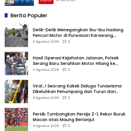
Daerah
16 Juli 2026
Berita Populer
Detik-Detik Menegangkan Ibu-Ibu Hadang
Pencuri Motor di Purwasari Karawang,
Pelaku Lolos di Tengah Keramaian!
3 Agustus 2026
0
Hasil Operasi Kejahatan Jalanan, Polsek
Serang Baru Serahkan Motor Hilang ke
Pemilik
3 Agustus 2026
0
Viral…! Seorang Kakek Diduga Tunawisma
Dikeluhkan Penumpang dan Turun dari
TransJakarta Karena Bau Badan
4 Agustus 2026
0
Persib Tumbangkan Persija 2-1, Rekor Buruk
Macan atas Maung Berlanjut
4 Agustus 2026
0