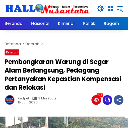
Langsung
ke
konten
Beranda
Nasional
Kriminal
Politik
Ragam
Beranda
Daerah
Daerah
Pembongkaran Warung di Segar
Alam Berlangsung, Pedagang
Pertanyakan Kepastian Kompensasi
dan Relokasi
247
Redpel
3 Min Baca
15 Juni 2026