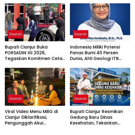
Dilaporkan Ke
Bumi
Ombudsman dan BPKP
Daerah
Daerah
Bupati Cianjur Buka
Indonesia Miliki Potensi
PORSADIN XII 2026,
Panas Bumi 40 Persen
Tegaskan Komitmen Cetak
Dunia, Ahli Geologi ITB
Santri Berprestasi dan
Dorong Percepatan
Berkarakter
Pengembangan Berbasis
Ilmiah dan Perlindungan
Lingkungan
Daerah
Daerah
Viral Video Menu MBG di
Bupati Cianjur Resmikan
Cianjur Diklarifikasi,
Gedung Baru Dinas
Pengunggah Akui
Kesehatan, Tekankan
Kekeliruan Informasi
Peningkatan Mutu
Anggaran
Pelayanan Publik