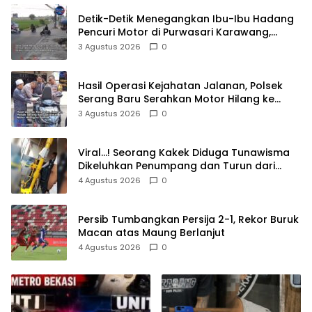
Detik-Detik Menegangkan Ibu-Ibu Hadang
Pencuri Motor di Purwasari Karawang,
Pelaku Lolos di Tengah Keramaian!
3 Agustus 2026
0
Hasil Operasi Kejahatan Jalanan, Polsek
Serang Baru Serahkan Motor Hilang ke
Pemilik
3 Agustus 2026
0
Viral…! Seorang Kakek Diduga Tunawisma
Dikeluhkan Penumpang dan Turun dari
TransJakarta Karena Bau Badan
4 Agustus 2026
0
Persib Tumbangkan Persija 2-1, Rekor Buruk
Macan atas Maung Berlanjut
4 Agustus 2026
0