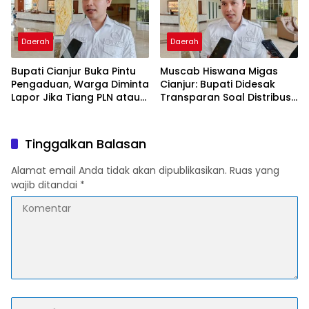
Daerah
Daerah
Bupati Cianjur Buka Pintu
Muscab Hiswana Migas
Pengaduan, Warga Diminta
Cianjur: Bupati Didesak
Lapor Jika Tiang PLN atau
Transparan Soal Distribusi
Jaringan Internet Berdiri di
LPG Subsidi
Lahan Tanpa Persetujuan
Tinggalkan Balasan
Alamat email Anda tidak akan dipublikasikan.
Ruas yang
wajib ditandai
*