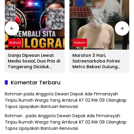
Hukum
Hukum
Ganja Dipesan Lewat
Maraton 3 Hari,
Media Sosial, Dua Pria di
Satresnarkoba Polres
Tangerang Diciduk
Metro Bekasi Gulung
Satresnarkoba Polres
Jaringan Sabu, Ganja,
Metro Bekasi
dan Tramadol
Komentar Terbaru
Rohman
pada
Anggota Dewan Depok Ade Firmansyah
Tinjau Rumah Warga Yang Ambruk RT 02 RW 09 Cilangkap
Tapos Upayakan Bantuan Renovasi
Rohman .
pada
Anggota Dewan Depok Ade Firmansyah
Tinjau Rumah Warga Yang Ambruk RT 02 RW 09 Cilangkap
Tapos Upayakan Bantuan Renovasi