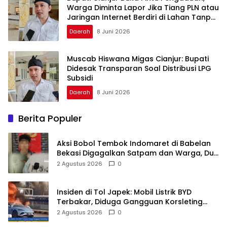
Warga Diminta Lapor Jika Tiang PLN atau
Jaringan Internet Berdiri di Lahan Tanpa
Persetujuan
Daerah
8 Juni 2026
Muscab Hiswana Migas Cianjur: Bupati
Didesak Transparan Soal Distribusi LPG
Subsidi
Daerah
8 Juni 2026
Berita Populer
Aksi Bobol Tembok Indomaret di Babelan
Bekasi Digagalkan Satpam dan Warga, Dua
Pelaku Diamankan
2 Agustus 2026
0
Insiden di Tol Japek: Mobil Listrik BYD
Terbakar, Diduga Gangguan Korsleting
Listrik
2 Agustus 2026
0