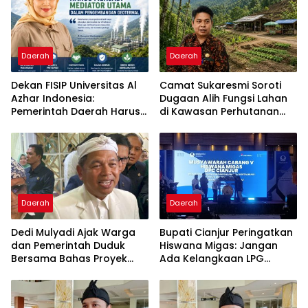
Daerah
Daerah
Dekan FISIP Universitas Al
Camat Sukaresmi Soroti
Azhar Indonesia:
Dugaan Alih Fungsi Lahan
Pemerintah Daerah Harus
di Kawasan Perhutanan
Menjadi Mediator Utama
Sosial Puncak Simun
dalam Pengembangan
Geotermal
Daerah
Daerah
Dedi Mulyadi Ajak Warga
Bupati Cianjur Peringatkan
dan Pemerintah Duduk
Hiswana Migas: Jangan
Bersama Bahas Proyek
Ada Kelangkaan LPG
Geothermal di Jawa Barat
Akibat Tata Kelola Buruk
dan Spekulasi