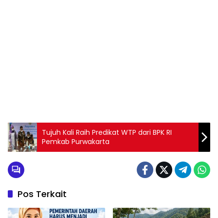
Tujuh Kali Raih Predikat WTP dari BPK RI
Pemkab Purwakarta
Pos Terkait