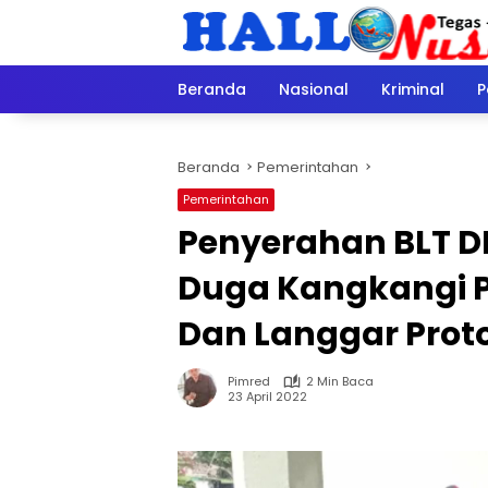
Langsung
ke
konten
Beranda
Nasional
Kriminal
P
Beranda
Pemerintahan
Pemerintahan
Penyerahan BLT D
Duga Kangkangi P
Dan Langgar Prot
Pimred
2 Min Baca
23 April 2022