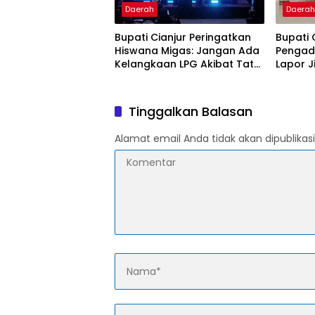
Daerah
Daera
Bupati Cianjur Peringatkan
Bupati 
Hiswana Migas: Jangan Ada
Pengad
Kelangkaan LPG Akibat Tata
Lapor J
Kelola Buruk dan Spekulasi
Jaringan
Lahan 
Tinggalkan Balasan
Alamat email Anda tidak akan dipublikasi