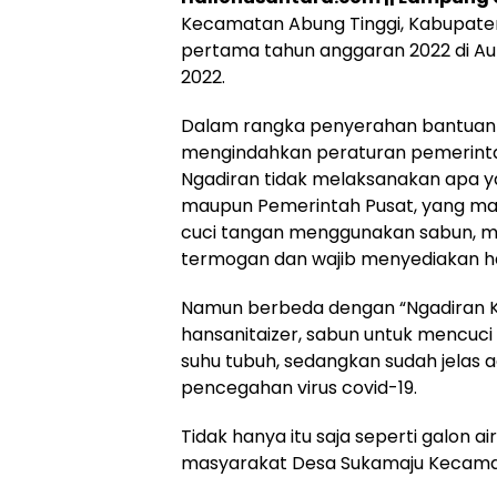
Kecamatan Abung Tinggi, Kabupate
pertama tahun anggaran 2022 di Au
2022.
Hukum
Peristiwa
Tega! Terkuak
Viral…! Seor
Dalam rangka penyerahan bantuan B
Sosok Terduga
Kakek Didug
mengindahkan peraturan pemerinta
Pembunuh Lansia
Tunawisma
Ngadiran tidak melaksanakan apa y
di Deli Serdang
Dikeluhkan
maupun Pemerintah Pusat, yang m
Ternyata Oknum
Penumpang 
Polisi Tetangga
Turun dari
cuci tangan menggunakan sabun, me
Korban
TransJakart
termogan dan wajib menyediakan ha
Karena Bau
Badan
Namun berbeda dengan “Ngadiran K
hansanitaizer, sabun untuk mencuci
suhu tubuh, sedangkan sudah jelas 
pencegahan virus covid-19.
Tidak hanya itu saja seperti galon 
masyarakat Desa Sukamaju Kecamata