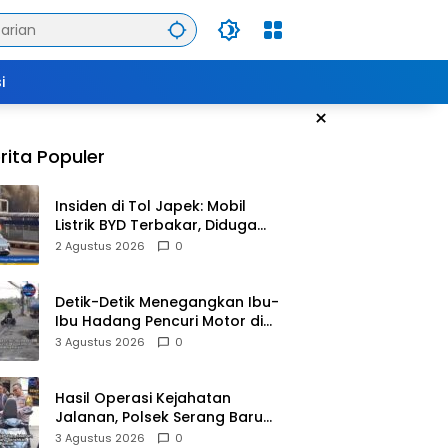
i
×
rita Populer
Insiden di Tol Japek: Mobil
Listrik BYD Terbakar, Diduga
Gangguan Korsleting Listrik
2 Agustus 2026
0
Detik-Detik Menegangkan Ibu-
Ibu Hadang Pencuri Motor di
Purwasari Karawang, Pelaku
3 Agustus 2026
0
Lolos di Tengah Keramaian!
Hasil Operasi Kejahatan
Jalanan, Polsek Serang Baru
Serahkan Motor Hilang ke
3 Agustus 2026
0