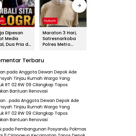
um
Hukum
Hukum
ja Dipesan
Maraton 3 Hari,
Tega! Terkuak
at Media
Satresnarkoba
Sosok Terduga
al, Dua Pria di
Polres Metro
Pembunuh Lansia
gerang
Bekasi Gulung
di Deli Serdang
duk
Jaringan Sabu,
Ternyata Oknum
mentar Terbaru
resnarkoba
Ganja, dan
Polisi Tetangga
es Metro
Tramadol
Korban
an
pada
Anggota Dewan Depok Ade
asi
nsyah Tinjau Rumah Warga Yang
k RT 02 RW 09 Cilangkap Tapos
kan Bantuan Renovasi
an .
pada
Anggota Dewan Depok Ade
nsyah Tinjau Rumah Warga Yang
k RT 02 RW 09 Cilangkap Tapos
kan Bantuan Renovasi
i
pada
Pembangunan Posyandu Pokmas
ai 11 Cimpaeun Kecamatan Tapos Depok