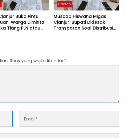
h
Daerah
Cianjur Buka Pintu
Muscab Hiswana Migas
uan, Warga Diminta
Cianjur: Bupati Didesak
ika Tiang PLN atau
Transparan Soal Distribusi
 Internet Berdiri di
LPG Subsidi
Tanpa Persetujuan
kan.
Ruas yang wajib ditandai
*