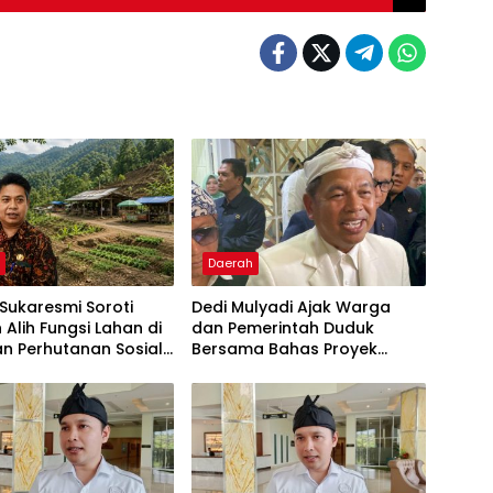
h
Daerah
Sukaresmi Soroti
Dedi Mulyadi Ajak Warga
Alih Fungsi Lahan di
dan Pemerintah Duduk
n Perhutanan Sosial
Bersama Bahas Proyek
 Simun
Geothermal di Jawa Barat