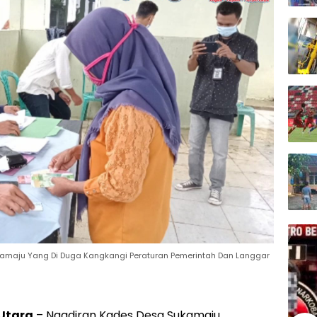
kamaju Yang Di Duga Kangkangi Peraturan Pemerintah Dan Langgar
Utara
– Ngadiran Kades Desa Sukamaju,