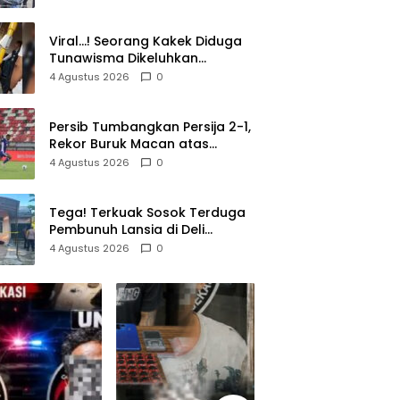
Pemilik
Viral…! Seorang Kakek Diduga
Tunawisma Dikeluhkan
Penumpang dan Turun dari
4 Agustus 2026
0
TransJakarta Karena Bau
Badan
Persib Tumbangkan Persija 2-1,
Rekor Buruk Macan atas
Maung Berlanjut
4 Agustus 2026
0
Tega! Terkuak Sosok Terduga
Pembunuh Lansia di Deli
Serdang Ternyata Oknum Polisi
4 Agustus 2026
0
Tetangga Korban