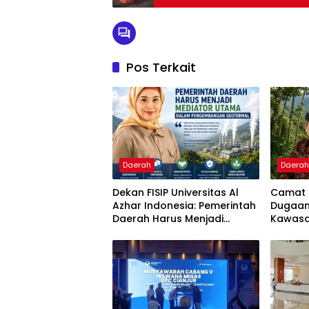
Pos Terkait
Daerah
Daera
Dekan FISIP Universitas Al
Camat 
Azhar Indonesia: Pemerintah
Dugaan 
Daerah Harus Menjadi
Kawasa
Mediator Utama dalam
Puncak
Pengembangan Geotermal