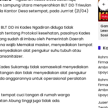
n Lampung Utara menyerahkan BLT DD Triwulan
la Kantor Desa setempat, pada Jum’at (21/04)
Hukum
Hukum
Huk
ang
Hasil Operasi
Detik-Detik
Gan
LT DD ini Kades Ngadiran diduga tidak
a
Kejahatan
Menegangkan
Lew
h tentang Protokol kesehatan, pasalnya Kades
Jalanan, Polsek
Ibu-Ibu Hadang
Sosi
ang sudah di imbau oleh Pemerintah Daerah
Serang Baru
Pencuri Motor di
Tan
ana wajib Memakai masker, menyediakan tempat
dan
Serahkan Motor
Purwasari
Dici
Ko
Hilang ke Pemilik
Karawang, Pelaku
Sat
nyediakan alat pengukur suhu tubuh atau
a
Lolos di Tengah
Polr
nsanitaizer.
Rohm
Keramaian!
Bek
Firma
ades Sukamaju tidak samasekali menyediakan
Ambru
 tangan dan tidak menyediakan alat pengukur
Upaya
ada anggarannya untuk operasional peralatan
Rohm
Firma
Ambru
air tempat cuci tangan di rumah warga
Upaya
n Abung tinggi juga tidak ada.
Juaen
Terat