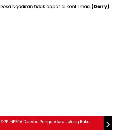
a Desa Ngadiran tidak dapat di konfirmasi
.(Derry)
, DPP INPERA Diserbu Pengendara Jelang Buka